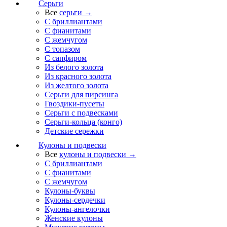
Серьги
Все
серьги →
С бриллиантами
С фианитами
С жемчугом
С топазом
С сапфиром
Из белого золота
Из красного золота
Из желтого золота
Серьги для пирсинга
Гвоздики-пусеты
Серьги с подвесками
Серьги-кольца (конго)
Детские сережки
Кулоны и подвески
Все
кулоны и подвески →
С бриллиантами
С фианитами
С жемчугом
Кулоны-буквы
Кулоны-сердечки
Кулоны-ангелочки
Женские кулоны