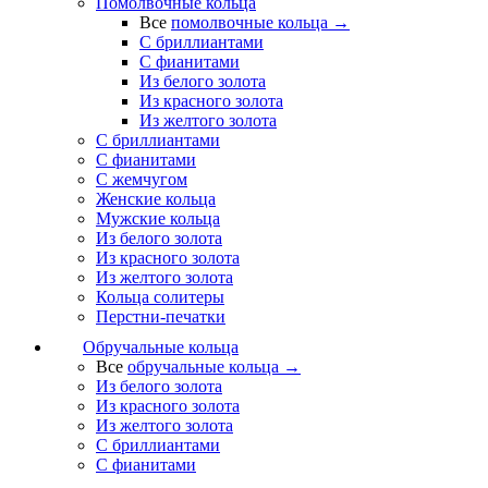
Помолвочные кольца
Все
помолвочные кольца →
С бриллиантами
С фианитами
Из белого золота
Из красного золота
Из желтого золота
С бриллиантами
С фианитами
С жемчугом
Женские кольца
Мужские кольца
Из белого золота
Из красного золота
Из желтого золота
Кольца солитеры
Перстни-печатки
Обручальные кольца
Все
обручальные кольца →
Из белого золота
Из красного золота
Из желтого золота
С бриллиантами
С фианитами