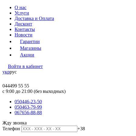
О нас
Услуги
Доставка и Оплата
Дисконт
Контакты
Новости
Гарантии
Магазины
Акции
Войти в кабинет
укр
рус
044
499 55 55
c 9:00 до 21:00 (без выходных)
050
446-23-50
050
463-79-99
067
656-88-88
Жду звонка
Телефон
+38