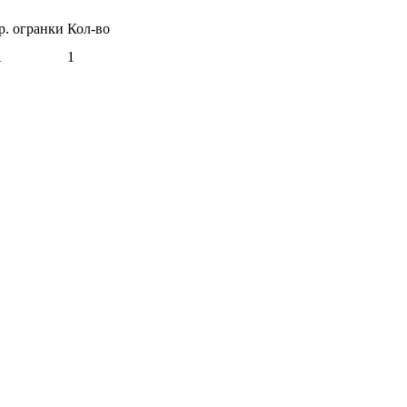
р. огранки
Кол-во
А
1