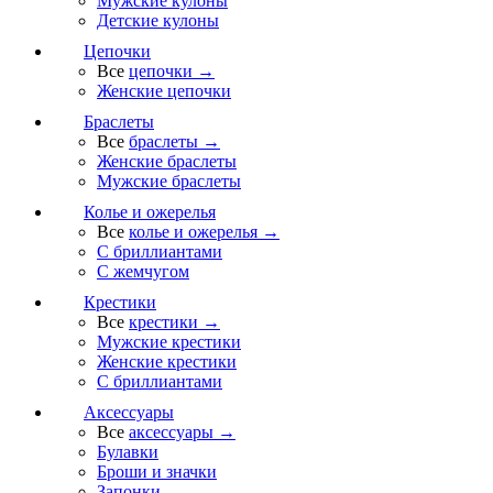
Мужские кулоны
Детские кулоны
Цепочки
Все
цепочки →
Женские цепочки
Браслеты
Все
браслеты →
Женские браслеты
Мужские браслеты
Колье и ожерелья
Все
колье и ожерелья →
С бриллиантами
С жемчугом
Крестики
Все
крестики →
Мужские крестики
Женские крестики
С бриллиантами
Аксессуары
Все
аксессуары →
Булавки
Броши и значки
Запонки