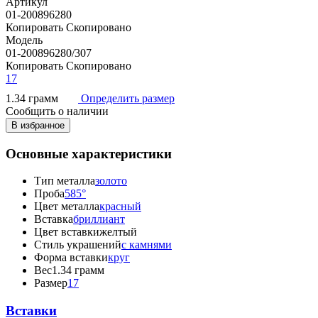
Артикул
01-200896280
Копировать
Скопировано
Модель
01-200896280/307
Копировать
Скопировано
17
1.34 грамм
Определить размер
Сообщить о наличии
В избранное
Основные характеристики
Тип металла
золото
Проба
585°
Цвет металла
красный
Вставка
бриллиант
Цвет вставки
желтый
Стиль украшений
с камнями
Форма вставки
круг
Вес
1.34 грамм
Размер
17
Вставки