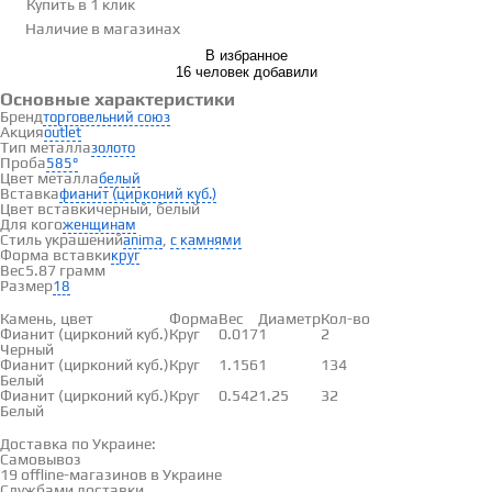
Купить в 1 клик
Наличие
в магазинах
В избранное
16 человек добавили
Основные характеристики
Бренд
торговельний союз
Акция
outlet
Тип металла
золото
Проба
585°
Цвет металла
белый
Вставка
фианит (цирконий куб.)
Цвет вставки
черный, белый
Для кого
женщинам
Стиль украшений
,
anima
с камнями
Форма вставки
круг
Вес
5.87 грамм
Размер
18
Вставки
Камень, цвет
Форма
Вес
Диаметр
Кол-во
Фианит (цирконий куб.)
Круг
0.017
1
2
Черный
Фианит (цирконий куб.)
Круг
1.156
1
134
Белый
Фианит (цирконий куб.)
Круг
0.542
1.25
32
Белый
Доставка и оплата
Доставка по Украине:
Самовывоз
Смотреть на карте →
19 offline-магазинов в Украине
Службами доставки