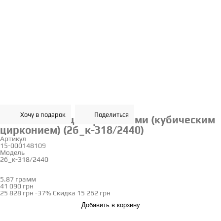
Хочу в подарок
Поделиться
Золотое кольцо с фианитами (кубическим
цирконием) (2б_к-318/2440)
Артикул
15-000148109
Модель
2б_к-318/2440
17.5
18
5.87 грамм
Определить размер
41 090 грн
25 828 грн
-37%
Скидка
15 262 грн
Добавить в корзину