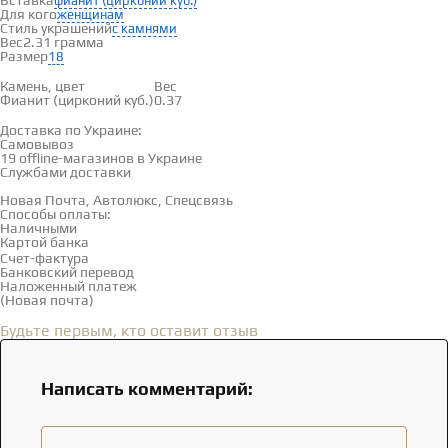
Вставка
фианит (цирконий куб.)
Для кого
женщинам
Стиль украшений
с камнями
Вес
2.31 грамма
Размер
18
Вставки
Камень, цвет
Вес
Фианит (цирконий куб.)
0.37
Доставка и оплата
Доставка по Украине:
Самовывоз
Смотреть на карте →
19 offline-магазинов в Украине
Службами доставки
Новая Почта, Автолюкс, Спецсвязь
Способы оплаты:
Наличными
Картой банка
Счет-фактура
Банковский перевод
Наложенный платеж
(Новая почта)
Отзывы
(0)
Будьте первым, кто оставит отзыв
Написать комментарий: