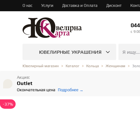
О нас
Услуги
Доставка и Оплата
Дисконт
Конт
044
c 9:0
ЮВЕЛИРНЫЕ УКРАШЕНИЯ
Золо
Ювелирный магазин
Каталог
Кольца
Женщинам
Акция:
Outlet
Окончательная цена
Подробнее →
-37%