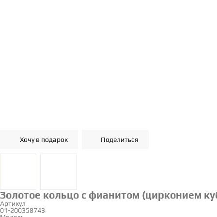
Хочу в подарок
Поделиться
Золотое кольцо с фианитом (цирконием куб
Артикул
01-200358743