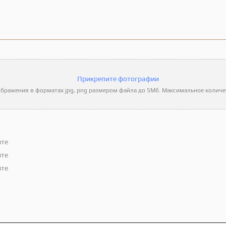
Прикрепите фотографии
бражения в форматах jpg, png размером файла до 5Мб. Максимальное количес
ите
ите
ите