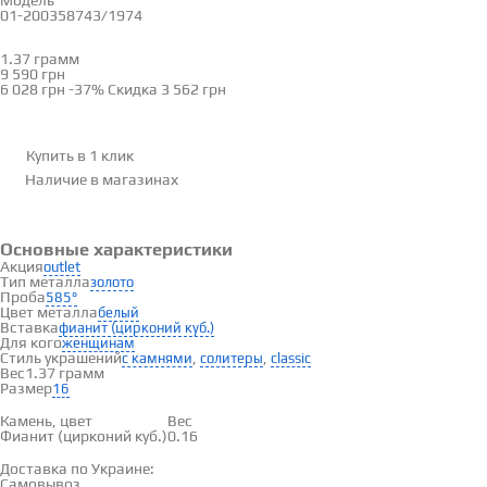
Модель
01-200358743/1974
16
1.37 грамм
Определить размер
9 590 грн
6 028 грн
-37%
Скидка
3 562 грн
Купить в 1 клик
Наличие
в магазинах
Основные характеристики
Акция
outlet
Тип металла
золото
Проба
585°
Цвет металла
белый
Вставка
фианит (цирконий куб.)
Для кого
женщинам
Стиль украшений
,
,
с камнями
солитеры
classic
Вес
1.37 грамм
Размер
16
Вставки
Камень, цвет
Вес
Фианит (цирконий куб.)
0.16
Доставка и оплата
Доставка по Украине:
Самовывоз
Смотреть на карте →