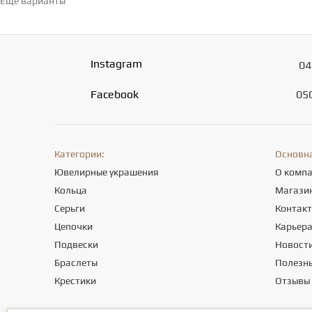
Еще варианты
Перейти в каталог →
Instagram
04
Facebook
05
Категории:
Основн
Ювелирные украшения
О комп
Кольца
Магази
Серьги
Контак
Цепочки
Карьер
Подвески
Новост
Браслеты
Полезны
Крестики
Отзывы