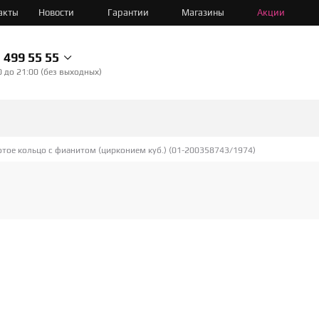
акты
Новости
Гарантии
Магазины
Акции
499 55 55
0 до 21:00 (без выходных)
тое кольцо с фианитом (цирконием куб.) (01-200358743/1974)