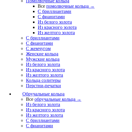
Помолвочные кольца
Все
помолвочные кольца →
С бриллиантами
С фианитами
Из белого золота
Из красного золота
Из желтого золота
С бриллиантами
С фианитами
С жемчугом
Женские кольца
Мужские кольца
Из белого золота
Из красного золота
Из желтого золота
Кольца солитеры
Перстни-печатки
Обручальные кольца
Все
обручальные кольца →
Из белого золота
Из красного золота
Из желтого золота
С бриллиантами
С фианитами