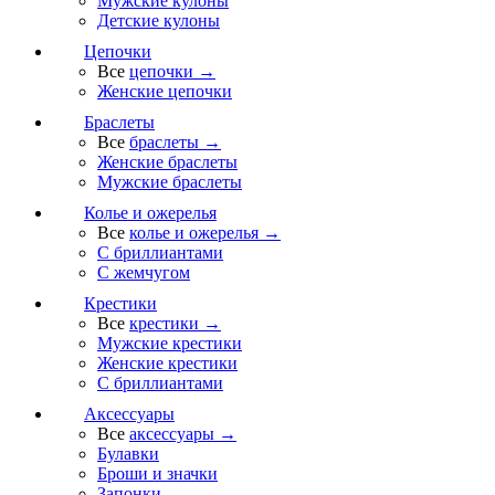
Мужские кулоны
Детские кулоны
Цепочки
Все
цепочки →
Женские цепочки
Браслеты
Все
браслеты →
Женские браслеты
Мужские браслеты
Колье и ожерелья
Все
колье и ожерелья →
С бриллиантами
С жемчугом
Крестики
Все
крестики →
Мужские крестики
Женские крестики
С бриллиантами
Аксессуары
Все
аксессуары →
Булавки
Броши и значки
Запонки