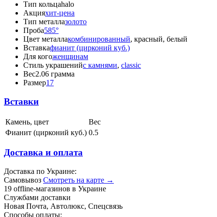
Тип кольца
halo
Акция
хит-цена
Тип металла
золото
Проба
585°
Цвет металла
комбинированный
, красный, белый
Вставка
фианит (цирконий куб.)
Для кого
женщинам
Стиль украшений
с камнями
,
classic
Вес
2.06 грамма
Размер
17
Вставки
Камень, цвет
Вес
Фианит (цирконий куб.)
0.5
Доставка и оплата
Доставка по Украине:
Самовывоз
Смотреть на карте →
19 offline-магазинов в Украине
Службами доставки
Новая Почта, Автолюкс, Спецсвязь
Способы оплаты: