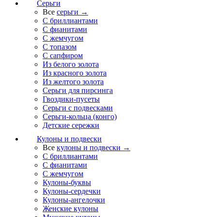
Серьги
Все
серьги →
С бриллиантами
С фианитами
С жемчугом
С топазом
С сапфиром
Из белого золота
Из красного золота
Из желтого золота
Серьги для пирсинга
Гвоздики-пусеты
Серьги с подвесками
Серьги-кольца (конго)
Детские сережки
Кулоны и подвески
Все
кулоны и подвески →
С бриллиантами
С фианитами
С жемчугом
Кулоны-буквы
Кулоны-сердечки
Кулоны-ангелочки
Женские кулоны