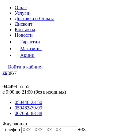
О нас
Услуги
Доставка и Оплата
Дисконт
Контакты
Новости
Гарантии
Магазины
Акции
Войти в кабинет
укр
рус
044
499 55 55
c 9:00 до 21:00 (без выходных)
050
446-23-50
050
463-79-99
067
656-88-88
Жду звонка
Телефон
+38