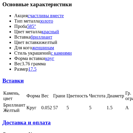
Основные характеристики
Акция
счастливы вместе
Тип металла
золото
Проба
585°
Цвет металла
красный
Вставка
бриллиант
Цвет вставки
желтый
Для кого
женщинам
Стиль украшений
с камнями
Форма вставки
круг
Вес
3.76 грамма
Размер
17.5
Вставки
Камень,
Гр.
Форма
Вес
Грани
Цветность
Чистота
Диаметр
цвет
огр
Бриллиант
Круг
0.052
57
5
5
1.5
А
Желтый
Доставка и оплата