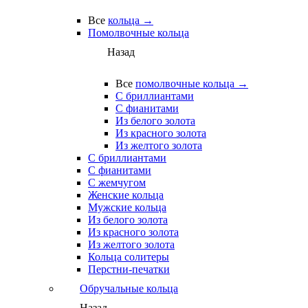
Все
кольца →
Помолвочные кольца
Назад
Все
помолвочные кольца →
С бриллиантами
С фианитами
Из белого золота
Из красного золота
Из желтого золота
С бриллиантами
С фианитами
С жемчугом
Женские кольца
Мужские кольца
Из белого золота
Из красного золота
Из желтого золота
Кольца солитеры
Перстни-печатки
Обручальные кольца
Назад