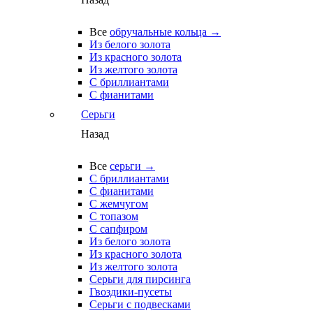
Все
обручальные кольца →
Из белого золота
Из красного золота
Из желтого золота
С бриллиантами
С фианитами
Серьги
Назад
Все
серьги →
С бриллиантами
С фианитами
С жемчугом
С топазом
С сапфиром
Из белого золота
Из красного золота
Из желтого золота
Серьги для пирсинга
Гвоздики-пусеты
Серьги с подвесками