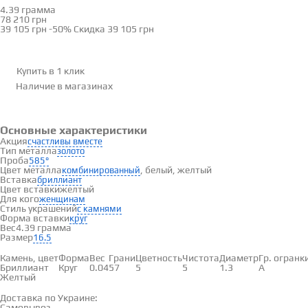
4.39 грамма
Определить размер
78 210 грн
39 105 грн
-50%
Скидка
39 105 грн
Купить в 1 клик
Наличие
в магазинах
Основные характеристики
Акция
счастливы вместе
Тип металла
золото
Проба
585°
Цвет металла
, белый, желтый
комбинированный
Вставка
бриллиант
Цвет вставки
желтый
Для кого
женщинам
Стиль украшений
с камнями
Форма вставки
круг
Вес
4.39 грамма
Размер
16.5
Вставки
Камень, цвет
Форма
Вес
Грани
Цветность
Чистота
Диаметр
Гр. огранк
Бриллиант
Круг
0.04
57
5
5
1.3
А
Желтый
Доставка и оплата
Доставка по Украине:
Самовывоз
Смотреть на карте →