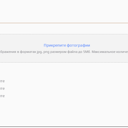
Прикрепите фотографии
бражения в форматах jpg, png размером файла до 5Мб. Максимальное количес
ите
ите
ите