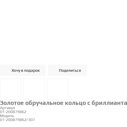
Хочу в подарок
Поделиться
Золотое обручальное кольцо с бриллианта
Артикул
01-200879862
Модель
01-200879862/307
16.5