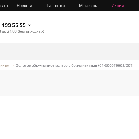
акты
Новости
Гарантии
Магазины
Акции
499 55 55
0 до 21:00 (без выходных)
Золотое обручальное кольцо с бриллиантами (01-200879862/307)
инам