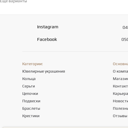
Еще варианты
Перейти в каталог →
Instagram
04
Facebook
05
Категории:
Основн
Ювелирные украшения
О комп
Кольца
Магази
Серьги
Контак
Цепочки
Карьер
Подвески
Новост
Браслеты
Полезны
Крестики
Отзывы