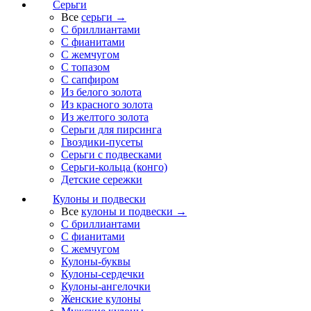
Серьги
Все
серьги →
С бриллиантами
С фианитами
С жемчугом
С топазом
С сапфиром
Из белого золота
Из красного золота
Из желтого золота
Серьги для пирсинга
Гвоздики-пусеты
Серьги с подвесками
Серьги-кольца (конго)
Детские сережки
Кулоны и подвески
Все
кулоны и подвески →
С бриллиантами
С фианитами
С жемчугом
Кулоны-буквы
Кулоны-сердечки
Кулоны-ангелочки
Женские кулоны