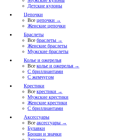
Мужские кулоны
Детские кулоны
Цепочки
Все
цепочки →
Женские цепочки
Браслеты
Все
браслеты →
Женские браслеты
Мужские браслеты
Колье и ожерелья
Все
колье и ожерелья →
С бриллиантами
С жемчугом
Крестики
Все
крестики →
Мужские крестики
Женские крестики
С бриллиантами
Аксессуары
Все
аксессуары →
Булавки
Броши и значки
Запонки