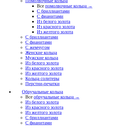
Помолвочные кольца
Все
помолвочные кольца →
С бриллиантами
С фианитами
Из белого золота
Из красного золота
Из желтого золота
С бриллиантами
С фианитами
С жемчугом
Женские кольца
Мужские кольца
Из белого золота
Из красного золота
Из желтого золота
Кольца солитеры
Перстни-печатки
Обручальные кольца
Все
обручальные кольца →
Из белого золота
Из красного золота
Из желтого золота
С бриллиантами
С фианитами