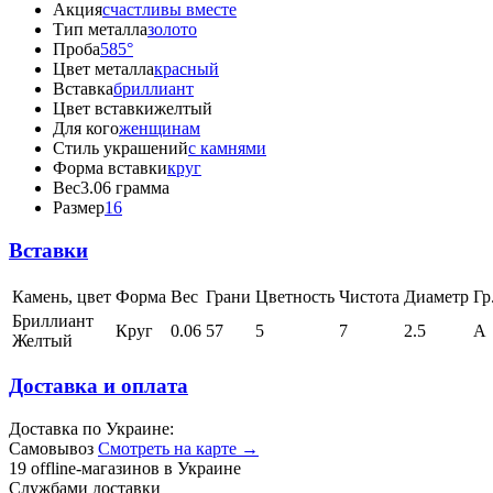
Акция
счастливы вместе
Тип металла
золото
Проба
585°
Цвет металла
красный
Вставка
бриллиант
Цвет вставки
желтый
Для кого
женщинам
Стиль украшений
с камнями
Форма вставки
круг
Вес
3.06 грамма
Размер
16
Вставки
Камень, цвет
Форма
Вес
Грани
Цветность
Чистота
Диаметр
Гр
Бриллиант
Круг
0.06
57
5
7
2.5
А
Желтый
Доставка и оплата
Доставка по Украине:
Самовывоз
Смотреть на карте →
19 offline-магазинов в Украине
Службами доставки