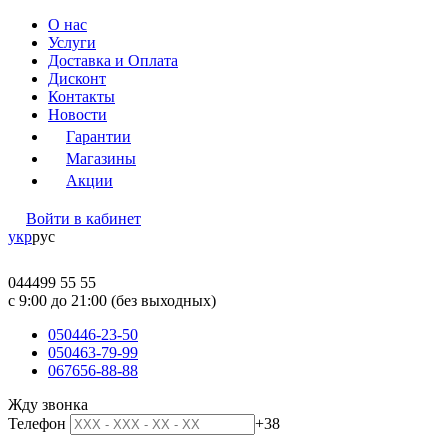
О нас
Услуги
Доставка и Оплата
Дисконт
Контакты
Новости
Гарантии
Магазины
Акции
Войти в кабинет
укр
рус
044
499 55 55
c 9:00 до 21:00 (без выходных)
050
446-23-50
050
463-79-99
067
656-88-88
Жду звонка
Телефон
+38