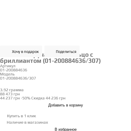
Хочу в подарок
Поделиться
Золотое обручальное кольцо с
бриллиантом (01-200884636/307)
Артикул
01-200884636
Модель
01-200884636/307
18.5
3.92 грамма
Определить размер
88 473 грн
44 237 грн
-50%
Скидка
44 236 грн
Добавить в корзину
Купить в 1 клик
Наличие
в магазинах
В избранное