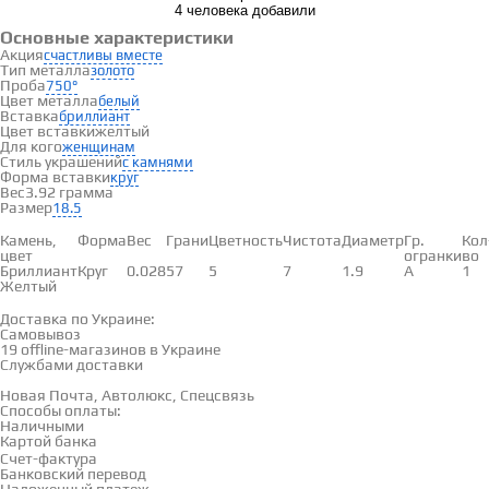
4 человека добавили
Основные характеристики
Акция
счастливы вместе
Тип металла
золото
Проба
750°
Цвет металла
белый
Вставка
бриллиант
Цвет вставки
желтый
Для кого
женщинам
Стиль украшений
с камнями
Форма вставки
круг
Вес
3.92 грамма
Размер
18.5
Вставки
Камень,
Форма
Вес
Грани
Цветность
Чистота
Диаметр
Гр.
Кол
цвет
огранки
во
Бриллиант
Круг
0.028
57
5
7
1.9
А
1
Желтый
Доставка и оплата
Доставка по Украине:
Самовывоз
Смотреть на карте →
19 offline-магазинов в Украине
Службами доставки
Новая Почта, Автолюкс, Спецсвязь
Способы оплаты:
Наличными
Картой банка
Счет-фактура
Банковский перевод
Наложенный платеж