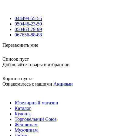
044
499-55-55
050
446-23-50
050
463-79-99
067
656-88-88
Перезвонить мне
Список пуст
Добавляйте товары в избранное.
Корзина пуста
Ознакомьтесь с нашими
Акциями
Ювелирный магазин
Каталог
Кулоны
Торговельний Союз
Женщинам
Мужчинам
Детям