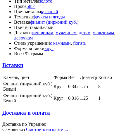
Тип металла
золото
Проба
585°
Цвет металла
красный
Тематика
фрукты и ягоды
Вставка
фианит (цирконий куб.)
Цвет вставки
белый
Для кого
женщинам
,
мужчинам
,
детям
,
мальчикам
,
девочкам
Стиль украшений
с камнями
,
florista
Форма вставки
круг
Вес
0.92 грамм
Вставки
Камень, цвет
Форма
Вес
Диаметр
Кол-во
Фианит (цирконий куб.)
Круг
0.342
1.75
8
Белый
Фианит (цирконий куб.)
Круг
0.016
1.25
1
Белый
Доставка и оплата
Доставка по Украине:
Самовывоз
Смотреть на карте →