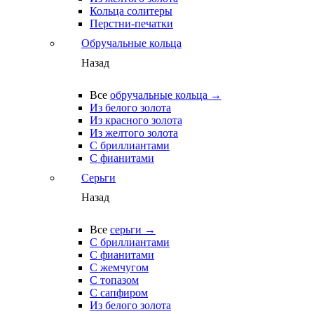
Кольца солитеры
Перстни-печатки
Обручальные кольца
Назад
Все
обручальные кольца →
Из белого золота
Из красного золота
Из желтого золота
С бриллиантами
С фианитами
Серьги
Назад
Все
серьги →
С бриллиантами
С фианитами
С жемчугом
С топазом
С сапфиром
Из белого золота