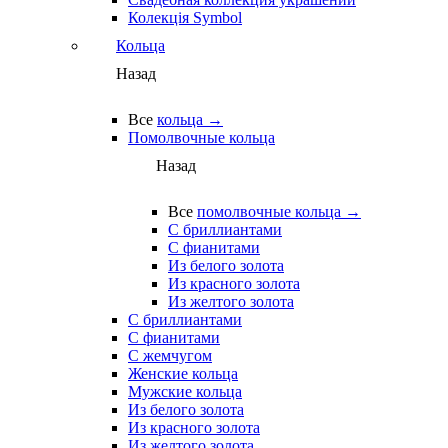
Колекція Symbol
Кольца
Назад
Все
кольца →
Помолвочные кольца
Назад
Все
помолвочные кольца →
С бриллиантами
С фианитами
Из белого золота
Из красного золота
Из желтого золота
С бриллиантами
С фианитами
С жемчугом
Женские кольца
Мужские кольца
Из белого золота
Из красного золота
Из желтого золота