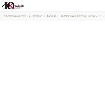
Ювелірний магазин
Каталог
Кулони
Торгівельний Союз
Жінкам
Ч