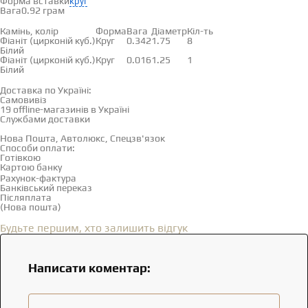
Форма вставки
круг
Вага
0.92 грам
Вставки
Камінь, колір
Форма
Вага
Діаметр
Кіл-ть
Фіаніт (цирконій куб.)
Круг
0.342
1.75
8
Білий
Фіаніт (цирконій куб.)
Круг
0.016
1.25
1
Білий
Доставка і оплата
Доставка по Україні:
Самовивіз
Дивитися на карті →
19 offline-магазинів в Україні
Службами доставки
Нова Пошта, Автолюкс, Спецзв'язок
Способи оплати:
Готівкою
Картою банку
Рахунок-фактура
Банківський переказ
Післяплата
(Нова пошта)
Відгуки
(0)
Будьте першим, хто залишить відгук
Написати коментар: