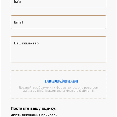
Ім'я
Email
Ваш коментар
Прикріпіть фотографії
Додавайте зображення у форматах jpg, png розміром
файла до 5Мб. Максимальна кількість файлів - 5.
Поставте вашу оцінку:
Якість виконання прикраси