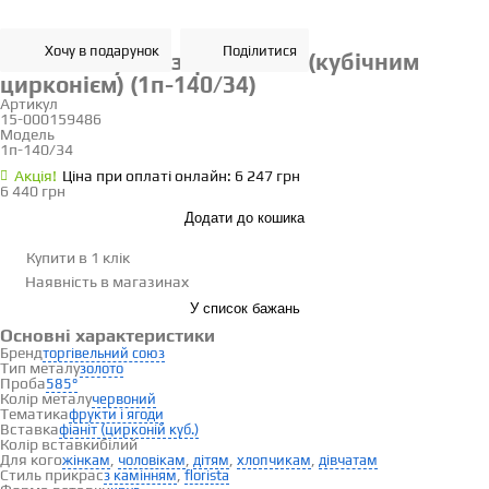
Хочу в подарунок
Поділитися
Золотий кулон з фіанітами (кубічним
цирконієм) (1п-140/34)
Артикул
15-000159486
Модель
1п-140/34
Акцiя!
Ціна при оплаті онлайн: 6 247 грн
6 440 грн
Додати до кошика
Купити в 1 клік
Наявність
в магазинах
У список бажань
Основні характеристики
Бренд
торгівельний союз
Тип металу
золото
Проба
585°
Колір металу
червоний
Тематика
фрукти і ягоди
Вставка
фіаніт (цирконій куб.)
Колір вставки
білий
Для кого
,
,
,
,
жінкам
чоловікам
дітям
хлопчикам
дівчатам
Стиль прикрас
,
з камінням
florista