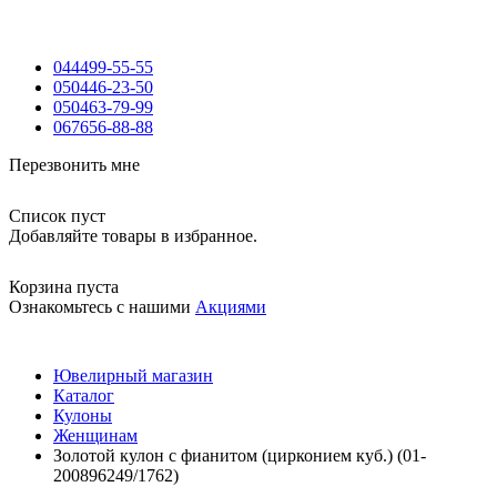
044
499-55-55
050
446-23-50
050
463-79-99
067
656-88-88
Перезвонить мне
Список пуст
Добавляйте товары в избранное.
Корзина пуста
Ознакомьтесь с нашими
Акциями
Ювелирный магазин
Каталог
Кулоны
Женщинам
Золотой кулон с фианитом (цирконием куб.) (01-
200896249/1762)