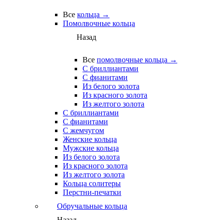
Все
кольца →
Помолвочные кольца
Назад
Все
помолвочные кольца →
С бриллиантами
С фианитами
Из белого золота
Из красного золота
Из желтого золота
С бриллиантами
С фианитами
С жемчугом
Женские кольца
Мужские кольца
Из белого золота
Из красного золота
Из желтого золота
Кольца солитеры
Перстни-печатки
Обручальные кольца
Назад