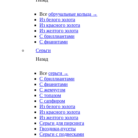
Все
обручальные кольца →
Из белого золота
Из красного золота
Из желтого золота
С бриллиантами
С фианитами
Серьги
Назад
Все
серьги →
С бриллиантами
С фианитами
С жемчугом
С топазом
С сапфиром
Из белого золота
Из красного золота
Из желтого золота
Серьги для пирсинга
Гвоздики-пусеты
Серьги с подвесками