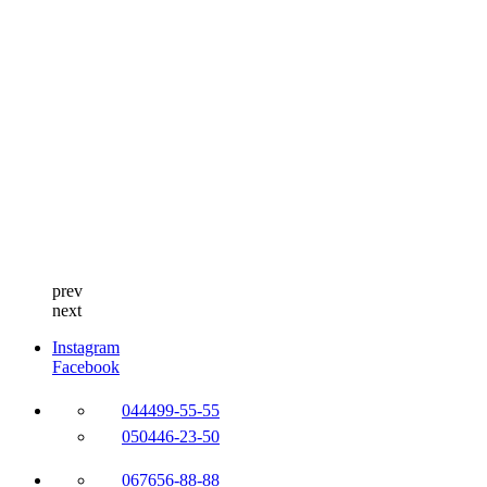
prev
next
Instagram
Facebook
044
499-55-55
050
446-23-50
067
656-88-88