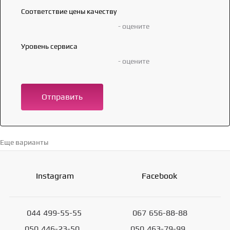
Соответствие цены качеству
- оцените
Уровень сервиса
- оцените
Отправить
Еще варианты
Перейти в каталог →
Instagram
Facebook
044
499-55-55
067
656-88-88
050
446-23-50
050
463-79-99