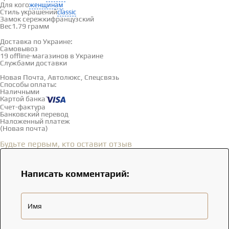
Для кого
женщинам
Стиль украшений
classic
Замок сережки
французский
Вес
1.79 грамм
Доставка и оплата
Доставка по Украине:
Самовывоз
Смотреть на карте →
19 offline-магазинов в Украине
Службами доставки
Новая Почта, Автолюкс, Спецсвязь
Способы оплаты:
Наличными
Картой банка
Счет-фактура
Банковский перевод
Наложенный платеж
(Новая почта)
Отзывы
(0)
Будьте первым, кто оставит отзыв
Написать комментарий:
Имя