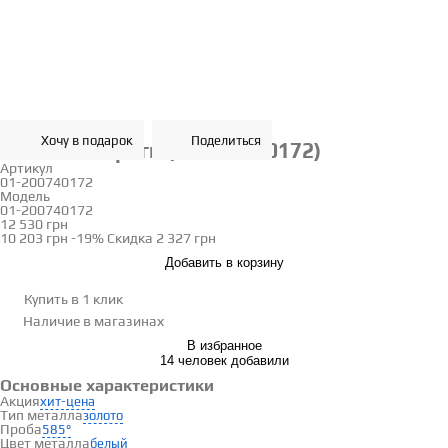
Хочу в подарок
Поделиться
Золотые серьги (01-200740172)
Артикул
01-200740172
Модель
01-200740172
12 530 грн
10 203 грн
-19%
Скидка
2 327 грн
Добавить в корзину
Купить в 1 клик
Наличие
в магазинах
В избранное
14 человек добавили
Основные характеристики
Акция
хит-цена
Тип металла
золото
Проба
585°
Цвет металла
белый