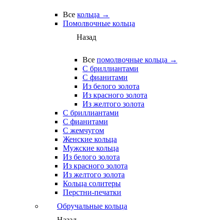
Все
кольца →
Помолвочные кольца
Назад
Все
помолвочные кольца →
С бриллиантами
С фианитами
Из белого золота
Из красного золота
Из желтого золота
С бриллиантами
С фианитами
С жемчугом
Женские кольца
Мужские кольца
Из белого золота
Из красного золота
Из желтого золота
Кольца солитеры
Перстни-печатки
Обручальные кольца
Назад