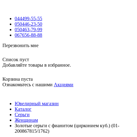
044
499-55-55
050
446-23-50
050
463-79-99
067
656-88-88
Перезвонить мне
Список пуст
Добавляйте товары в избранное.
Корзина пуста
Ознакомьтесь с нашими
Акциями
Ювелирный магазин
Каталог
Серьги
Женщинам
Золотые серьги с фианитом (цирконием куб.) (01-
200867815/1762)