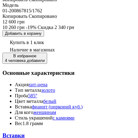
Модель
01-200867815/1762
Копировать
Скопировано
12 600 грн
10 260 грн
-19%
Скидка
2 340 грн
Добавить в корзину
Купить в 1 клик
Наличие
в магазинах
В избранное
4 человека добавили
Основные характеристики
Акция
хит-цена
Тип металла
золото
Проба
585°
Цвет металла
белый
Вставка
фианит (цирконий куб.)
Для кого
женщинам
Стиль украшений
с камнями
Вес
1.8 грамм
Вставки