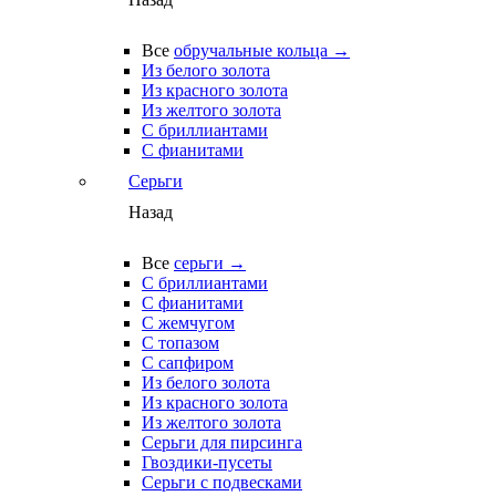
Все
обручальные кольца →
Из белого золота
Из красного золота
Из желтого золота
С бриллиантами
С фианитами
Серьги
Назад
Все
серьги →
С бриллиантами
С фианитами
С жемчугом
С топазом
С сапфиром
Из белого золота
Из красного золота
Из желтого золота
Серьги для пирсинга
Гвоздики-пусеты
Серьги с подвесками