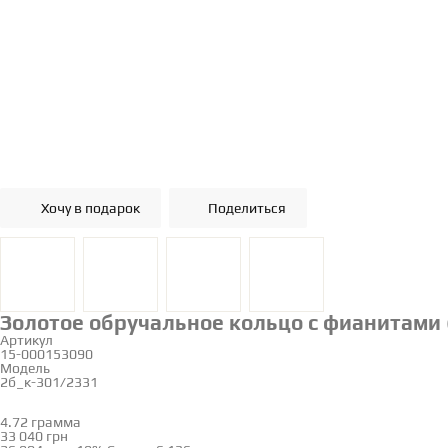
Хочу в подарок
Поделиться
Золотое обручальное кольцо с фианитами 
Артикул
15-000153090
Модель
2б_к-301/2331
16
16.5
17
17.5
18
18.5
19
19.5
20
20.5
21.5
4.72 грамма
Определить размер
33 040 грн