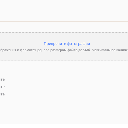
Прикрепите фотографии
бражения в форматах jpg, png размером файла до 5Мб. Максимальное количес
ите
ите
ите