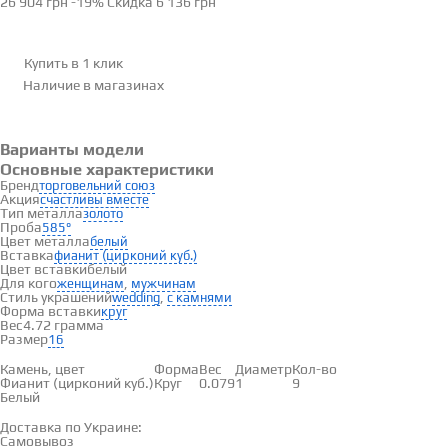
26 904 грн
-19%
Скидка
6 136 грн
Купить в 1 клик
Наличие
в магазинах
Варианты модели
Основные характеристики
Бренд
торговельний союз
Акция
счастливы вместе
Тип металла
золото
Проба
585°
Цвет металла
белый
Вставка
фианит (цирконий куб.)
Цвет вставки
белый
Для кого
,
женщинам
мужчинам
Стиль украшений
,
wedding
с камнями
Форма вставки
круг
Вес
4.72 грамма
Размер
16
Вставки
Камень, цвет
Форма
Вес
Диаметр
Кол-во
Фианит (цирконий куб.)
Круг
0.079
1
9
Белый
Доставка и оплата
Доставка по Украине:
Самовывоз
Смотреть на карте →