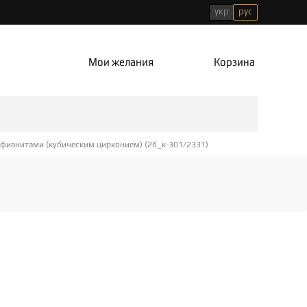
укр
рус
Мои желания
Корзина
 фианитами (кубическим цирконием) (2б_к-301/2331)