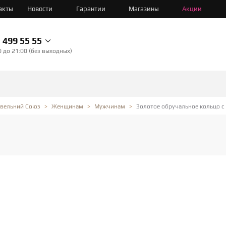
акты
Новости
Гарантии
Магазины
Акции
499 55 55
0 до 21:00 (без выходных)
Золотое обручальное кольцо с
овельний Союз
Женщинам
Мужчинам