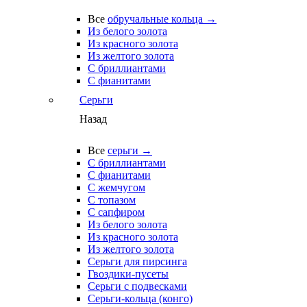
Все
обручальные кольца →
Из белого золота
Из красного золота
Из желтого золота
С бриллиантами
С фианитами
Серьги
Назад
Все
серьги →
С бриллиантами
С фианитами
С жемчугом
С топазом
С сапфиром
Из белого золота
Из красного золота
Из желтого золота
Серьги для пирсинга
Гвоздики-пусеты
Серьги с подвесками
Серьги-кольца (конго)