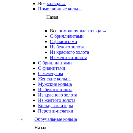
Все
кольца →
Помолвочные кольца
Назад
Все
помолвочные кольца →
С бриллиантами
С фианитами
Из белого золота
Из красного золота
Из желтого золота
С бриллиантами
С фианитами
С жемчугом
Женские кольца
Мужские кольца
Из белого золота
Из красного золота
Из желтого золота
Кольца солитеры
Перстни-печатки
Обручальные кольца
Назад