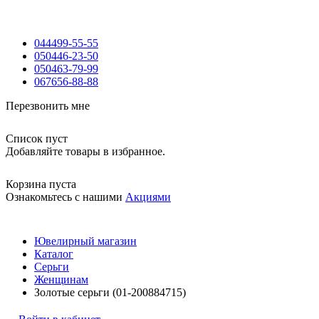
044
499-55-55
050
446-23-50
050
463-79-99
067
656-88-88
Перезвонить мне
Список пуст
Добавляйте товары в избранное.
Корзина пуста
Ознакомьтесь с нашими
Акциями
Ювелирный магазин
Каталог
Серьги
Женщинам
Золотые серьги (01-200884715)