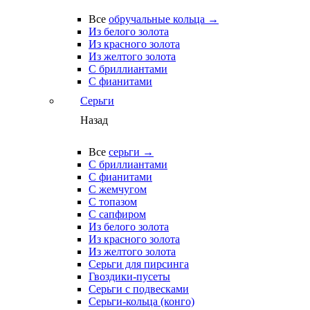
Все
обручальные кольца →
Из белого золота
Из красного золота
Из желтого золота
С бриллиантами
С фианитами
Серьги
Назад
Все
серьги →
С бриллиантами
С фианитами
С жемчугом
С топазом
С сапфиром
Из белого золота
Из красного золота
Из желтого золота
Серьги для пирсинга
Гвоздики-пусеты
Серьги с подвесками
Серьги-кольца (конго)