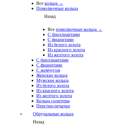
Все
кольца →
Помолвочные кольца
Назад
Все
помолвочные кольца →
С бриллиантами
С фианитами
Из белого золота
Из красного золота
Из желтого золота
С бриллиантами
С фианитами
С жемчугом
Женские кольца
Мужские кольца
Из белого золота
Из красного золота
Из желтого золота
Кольца солитеры
Перстни-печатки
Обручальные кольца
Назад