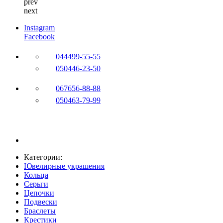
prev
next
Instagram
Facebook
044
499-55-55
050
446-23-50
067
656-88-88
050
463-79-99
Категории:
Ювелирные украшения
Кольца
Серьги
Цепочки
Подвески
Браслеты
Крестики