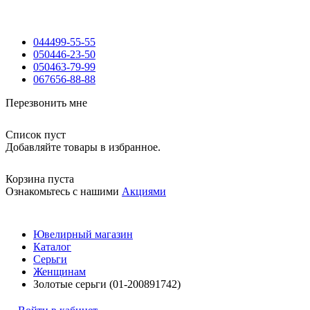
044
499-55-55
050
446-23-50
050
463-79-99
067
656-88-88
Перезвонить мне
Список пуст
Добавляйте товары в избранное.
Корзина пуста
Ознакомьтесь с нашими
Акциями
Ювелирный магазин
Каталог
Серьги
Женщинам
Золотые серьги (01-200891742)