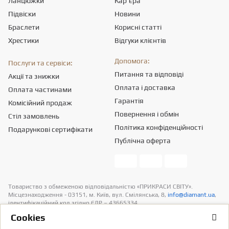
Ланцюжки
Кар'єра
Підвіски
Новини
Браслети
Корисні статті
Хрестики
Відгуки клієнтів
Допомога:
Послуги та сервіси:
Питання та відповіді
Акції та знижки
Оплата і доставка
Оплата частинами
Гарантія
Комісійний продаж
Повернення і обмін
Стіл замовлень
Політика конфіденційності
Подарункові сертифікати
Публічна оферта
Товариство з обмеженою вiдповiдальнiстю «ПРИКРАСИ СВІТУ».
Місцезнаходження - 03151, м. Київ, вул. Смілянська, 8,
info@diamant.ua
,
ідентифікаційний код згідно ЄДР – 43665334.
Інформація про вартість доставки міститься у розділі «Оплата та
Сookies
доставка». У розрахунок вартості товарів податків не включено