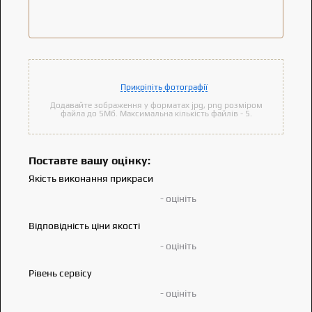
Прикріпіть фотографії
Додавайте зображення у форматах jpg, png розміром
файла до 5Мб. Максимальна кількість файлів - 5.
Поставте вашу оцінку:
Якість виконання прикраси
- оцініть
Відповідність ціни якості
- оцініть
Рівень сервісу
- оцініть