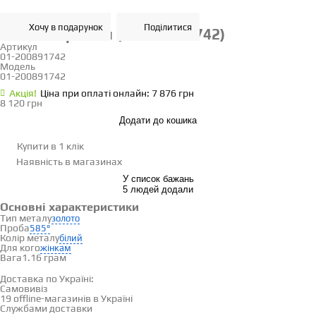
Хочу в подарунок
Поділитися
Золоті сережки (01-200891742)
Артикул
01-200891742
Модель
01-200891742
Акцiя!
Ціна при оплаті онлайн: 7 876 грн
8 120 грн
Додати до кошика
Купити в 1 клік
Наявність
в магазинах
У список бажань
5 людей додали
Основні характеристики
Тип металу
золото
Проба
585°
Колір металу
білий
Для кого
жінкам
Вага
1.16 грам
Доставка і оплата
Доставка по Україні:
Самовивіз
Дивитися на карті →
19 offline-магазинів в Україні
Службами доставки