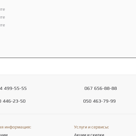
ите
ите
ите
4
499-55-55
067
656-88-88
0
446-23-50
050
463-79-99
ая информация:
Услуги и сервисы:
ании
Акции и скидки