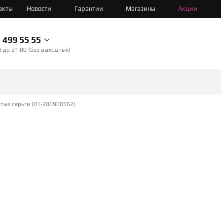
акты
Новости
Гарантии
Магазины
Акции
499 55 55
0 до 21:00 (без выходных)
тые серьги (01-200900562)