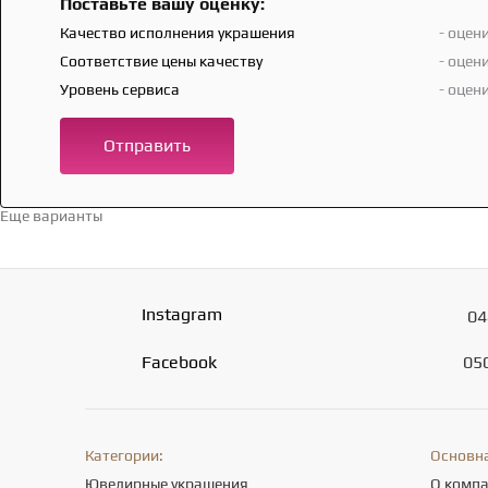
Поставьте вашу оценку:
Качество исполнения украшения
- оцен
Соответствие цены качеству
- оцен
Уровень сервиса
- оцен
Отправить
Еще варианты
Перейти в каталог →
Instagram
04
Facebook
05
Категории:
Основн
Ювелирные украшения
О комп