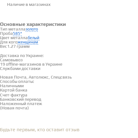
Наличие
в магазинах
Основные характеристики
Тип металла
золото
Проба
585°
Цвет металла
белый
Для кого
женщинам
Вес
1.27 грамм
Доставка и оплата
Доставка по Украине:
Самовывоз
Смотреть на карте →
19 offline-магазинов в Украине
Службами доставки
Новая Почта, Автолюкс, Спецсвязь
Способы оплаты:
Наличными
Картой банка
Счет-фактура
Банковский перевод
Наложенный платеж
(Новая почта)
Отзывы
(0)
Будьте первым, кто оставит отзыв