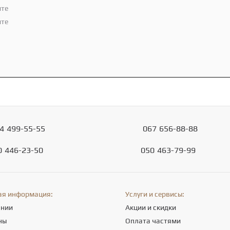
ите
ите
4
499-55-55
067
656-88-88
0
446-23-50
050
463-79-99
ая информация:
Услуги и сервисы:
ании
Акции и скидки
ны
Оплата частями