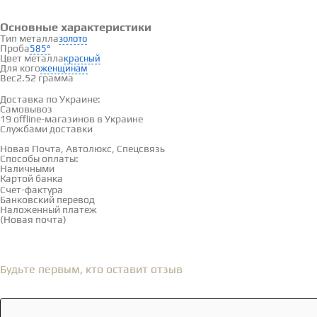
Основные характеристики
Тип металла
золото
Проба
585°
Цвет металла
красный
Для кого
женщинам
Вес
2.52 грамма
Доставка и оплата
Доставка по Украине:
Самовывоз
Смотреть на карте →
19 offline-магазинов в Украине
Службами доставки
Новая Почта, Автолюкс, Спецсвязь
Способы оплаты:
Наличными
Картой банка
Счет-фактура
Банковский перевод
Наложенный платеж
(Новая почта)
Отзывы
(0)
Будьте первым, кто оставит отзыв