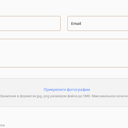
Email
Прикрепите фотографии
бражения в форматах jpg, png размером файла до 5Мб. Максимальное количес
ите