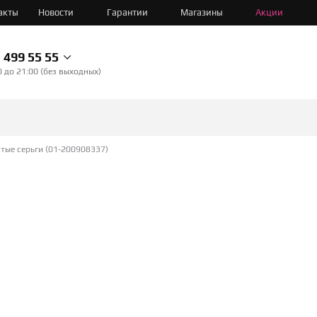
акты
Новости
Гарантии
Магазины
Акции
499 55 55
0 до 21:00 (без выходных)
тые серьги (01-200908337)