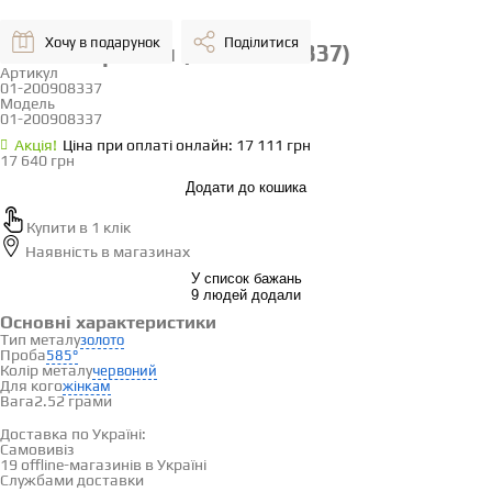
Хочу в подарунок
Поділитися
Золоті сережки (01-200908337)
Артикул
01-200908337
Модель
01-200908337
Акцiя!
Ціна при оплаті онлайн: 17 111 грн
17 640 грн
Додати до кошика
Купити в 1 клік
Наявність
в магазинах
У список бажань
9 людей додали
Основні характеристики
Тип металу
золото
Проба
585°
Колір металу
червоний
Для кого
жінкам
Вага
2.52 грами
Доставка і оплата
Доставка по Україні:
Самовивіз
Дивитися на карті →
19 offline-магазинів в Україні
Службами доставки