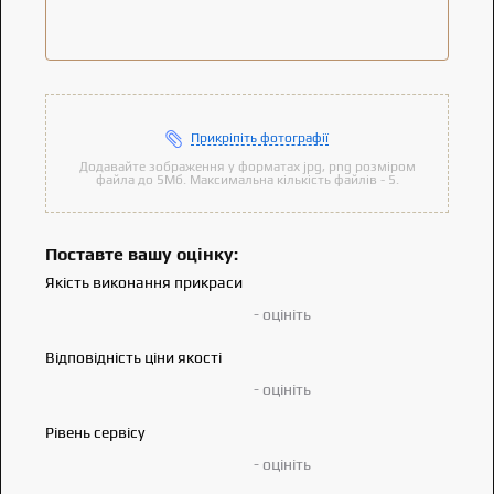
Прикріпіть фотографії
Додавайте зображення у форматах jpg, png розміром
файла до 5Мб. Максимальна кількість файлів - 5.
Поставте вашу оцінку:
Якість виконання прикраси
- оцініть
Відповідність ціни якості
- оцініть
Рівень сервісу
- оцініть