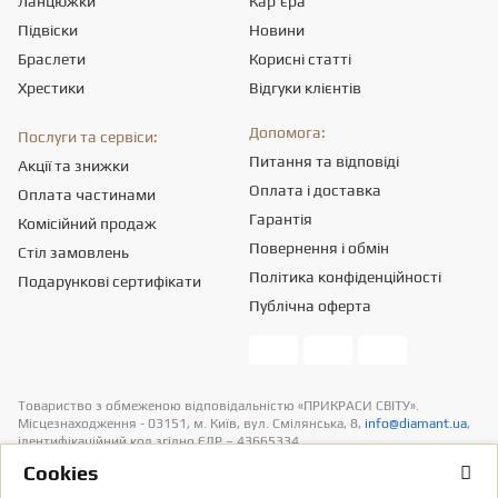
Ланцюжки
Кар'єра
Підвіски
Новини
Браслети
Корисні статті
Хрестики
Відгуки клієнтів
Допомога:
Послуги та сервіси:
Питання та відповіді
Акції та знижки
Оплата і доставка
Оплата частинами
Гарантія
Комісійний продаж
Повернення і обмін
Стіл замовлень
Політика конфіденційності
Подарункові сертифікати
Публічна оферта
Товариство з обмеженою вiдповiдальнiстю «ПРИКРАСИ СВІТУ».
Місцезнаходження - 03151, м. Київ, вул. Смілянська, 8,
info@diamant.ua
,
ідентифікаційний код згідно ЄДР – 43665334.
Інформація про вартість доставки міститься у розділі «Оплата та
Сookies
доставка». У розрахунок вартості товарів податків не включено