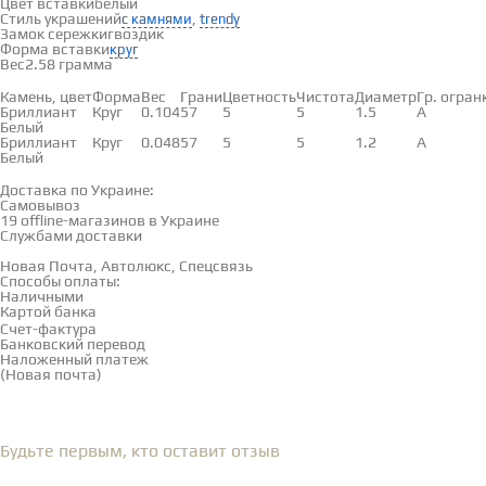
Цвет вставки
белый
Стиль украшений
,
с камнями
trendy
Замок сережки
гвоздик
Форма вставки
круг
Вес
2.58 грамма
Вставки
Камень, цвет
Форма
Вес
Грани
Цветность
Чистота
Диаметр
Гр. огран
Бриллиант
Круг
0.104
57
5
5
1.5
А
Белый
Бриллиант
Круг
0.048
57
5
5
1.2
А
Белый
Доставка и оплата
Доставка по Украине:
Самовывоз
Смотреть на карте →
19 offline-магазинов в Украине
Службами доставки
Новая Почта, Автолюкс, Спецсвязь
Способы оплаты:
Наличными
Картой банка
Счет-фактура
Банковский перевод
Наложенный платеж
(Новая почта)
Отзывы
(0)
Будьте первым, кто оставит отзыв