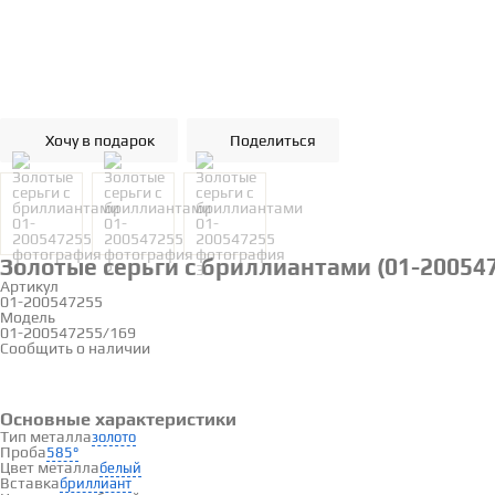
Хочу в подарок
Поделиться
Золотые серьги с бриллиантами (01-20054
Артикул
01-200547255
Модель
01-200547255/169
Сообщить о наличии
Основные характеристики
Тип металла
золото
Проба
585°
Цвет металла
белый
Вставка
бриллиант