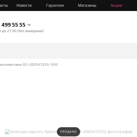
акты
Новости
Гарантии
Магазины
Акции
499 55 55
0 до 21:00 (без выходных)
бриллиантами (01-200547255/169)
ПРОДАНО