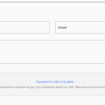
Email
Прикрепите фотографии
бражения в форматах jpg, png размером файла до 5Мб. Максимальное количес