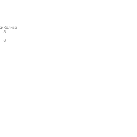
ки
Кол-во
8
8