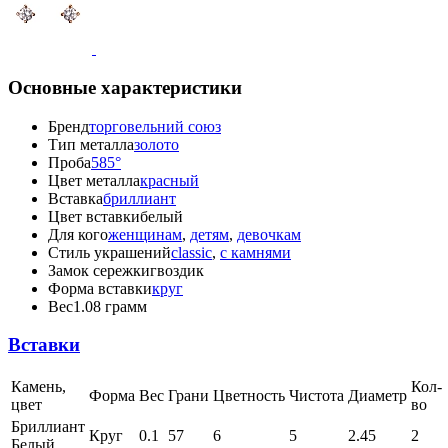
Основные характеристики
Бренд
торговельний союз
Тип металла
золото
Проба
585°
Цвет металла
красный
Вставка
бриллиант
Цвет вставки
белый
Для кого
женщинам
,
детям
,
девочкам
Стиль украшений
classic
,
с камнями
Замок сережки
гвоздик
Форма вставки
круг
Вес
1.08 грамм
Вставки
Камень,
Кол-
Форма
Вес
Грани
Цветность
Чистота
Диаметр
цвет
во
Бриллиант
Круг
0.1
57
6
5
2.45
2
Белый