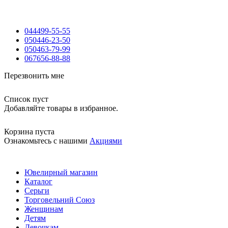
044
499-55-55
050
446-23-50
050
463-79-99
067
656-88-88
Перезвонить мне
Список пуст
Добавляйте товары в избранное.
Корзина пуста
Ознакомьтесь с нашими
Акциями
Ювелирный магазин
Каталог
Серьги
Торговельний Союз
Женщинам
Детям
Девочкам