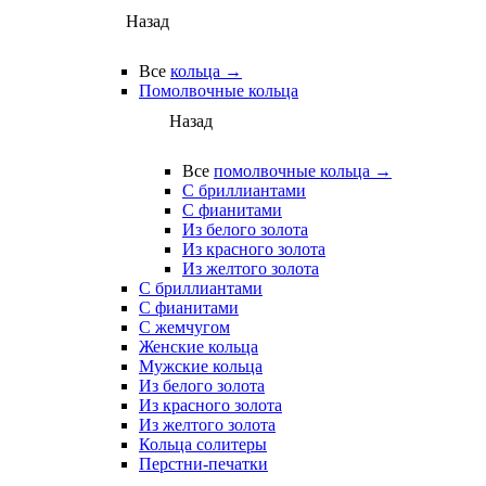
Назад
Все
кольца →
Помолвочные кольца
Назад
Все
помолвочные кольца →
С бриллиантами
С фианитами
Из белого золота
Из красного золота
Из желтого золота
С бриллиантами
С фианитами
С жемчугом
Женские кольца
Мужские кольца
Из белого золота
Из красного золота
Из желтого золота
Кольца солитеры
Перстни-печатки