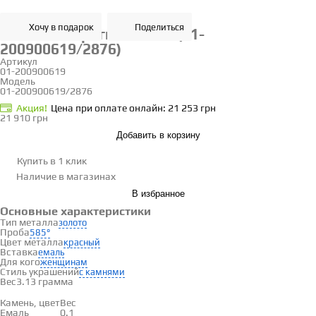
Хочу в подарок
Поделиться
Золотые серьги с емаль (01-
200900619/2876)
Артикул
01-200900619
Модель
01-200900619/2876
Акция!
Цена при оплате онлайн: 21 253 грн
21 910 грн
Добавить в корзину
Купить в 1 клик
Наличие
в магазинах
В избранное
Основные характеристики
Тип металла
золото
Проба
585°
Цвет металла
красный
Вставка
емаль
Для кого
женщинам
Стиль украшений
с камнями
Вес
3.13 грамма
Вставки
Камень, цвет
Вес
Емаль
0.1