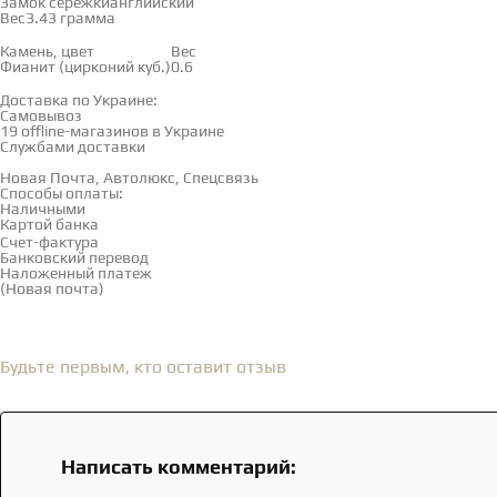
Замок сережки
английский
Вес
3.43 грамма
Вставки
Камень, цвет
Вес
Фианит (цирконий куб.)
0.6
Доставка и оплата
Доставка по Украине:
Самовывоз
Смотреть на карте →
19 offline-магазинов в Украине
Службами доставки
Новая Почта, Автолюкс, Спецсвязь
Способы оплаты:
Наличными
Картой банка
Счет-фактура
Банковский перевод
Наложенный платеж
(Новая почта)
Отзывы
(0)
Будьте первым, кто оставит отзыв
Написать комментарий: