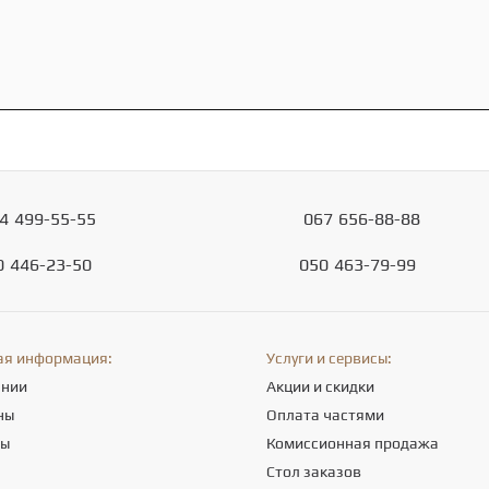
4
499-55-55
067
656-88-88
0
446-23-50
050
463-79-99
ая информация:
Услуги и сервисы:
ании
Акции и скидки
ны
Оплата частями
ты
Комиссионная продажа
а
Стол заказов