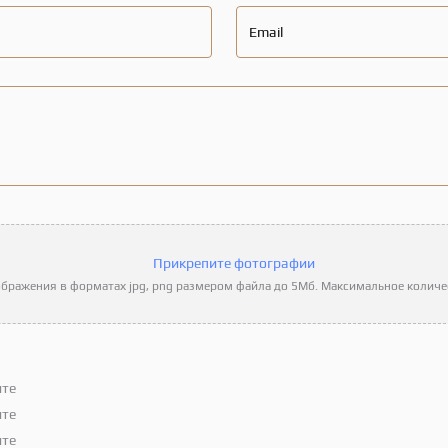
Email
Прикрепите фотографии
бражения в форматах jpg, png размером файла до 5Мб. Максимальное количес
ите
ите
ите