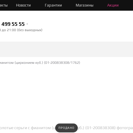
акты
Новости
Гарантии
Магазины
Акции
499 55 55
0 до 21:00 (без выходных)
ианитом (цирконием куб.) (01-200838308/1762)
ПРОДАНО