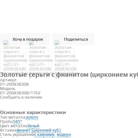
Хочу в подарок
Поделиться
Золотые серьги с фианитом (цирконием куб
Артикул
01-200838308
Модель
01-200838308/1762
Сообщить о наличии
Основные характеристики
Тип металла
золото
Проба
585°
Цвет металла
белый
Вставка
фианит (цирконий куб.)
Стиль украшений
,
с камнями
модерн