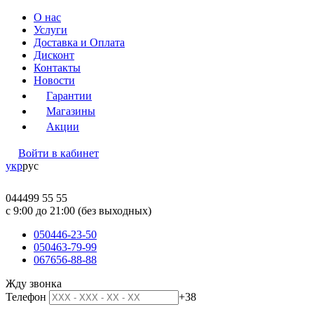
О нас
Услуги
Доставка и Оплата
Дисконт
Контакты
Новости
Гарантии
Магазины
Акции
Войти в кабинет
укр
рус
044
499 55 55
c 9:00 до 21:00 (без выходных)
050
446-23-50
050
463-79-99
067
656-88-88
Жду звонка
Телефон
+38