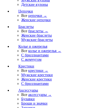
Мужские кулоны
Детские кулоны
Цепочки
Все
цепочки →
Женские цепочки
Браслеты
Все
браслеты →
Женские браслеты
Мужские браслеты
Колье и ожерелья
Все
колье и ожерелья →
С бриллиантами
С жемчугом
Крестики
Все
крестики →
Мужские крестики
Женские крестики
С бриллиантами
Аксессуары
Все
аксессуары →
Булавки
Броши и значки
Запонки