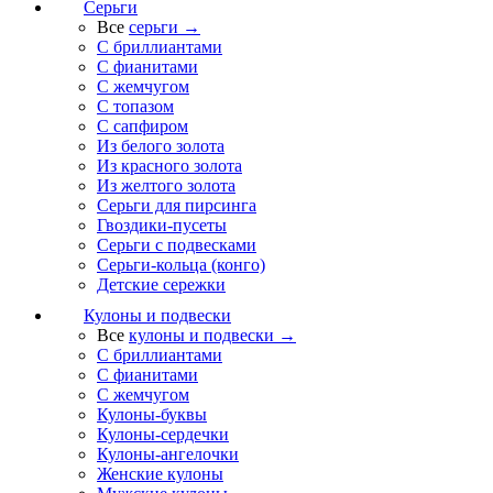
Серьги
Все
серьги →
С бриллиантами
С фианитами
С жемчугом
С топазом
С сапфиром
Из белого золота
Из красного золота
Из желтого золота
Серьги для пирсинга
Гвоздики-пусеты
Серьги с подвесками
Серьги-кольца (конго)
Детские сережки
Кулоны и подвески
Все
кулоны и подвески →
С бриллиантами
С фианитами
С жемчугом
Кулоны-буквы
Кулоны-сердечки
Кулоны-ангелочки
Женские кулоны