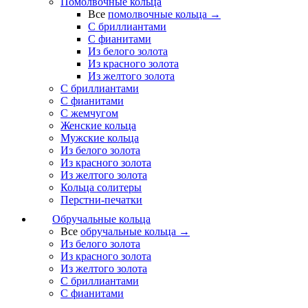
Помолвочные кольца
Все
помолвочные кольца →
С бриллиантами
С фианитами
Из белого золота
Из красного золота
Из желтого золота
С бриллиантами
С фианитами
С жемчугом
Женские кольца
Мужские кольца
Из белого золота
Из красного золота
Из желтого золота
Кольца солитеры
Перстни-печатки
Обручальные кольца
Все
обручальные кольца →
Из белого золота
Из красного золота
Из желтого золота
С бриллиантами
С фианитами