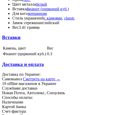
Цвет металла
белый
Вставка
фианит (цирконий куб.)
Для кого
женщинам
Стиль украшений
с камнями
,
classic
Замок сережки
английский
Вес
3.41 грамма
Вставки
Камень, цвет
Вес
Фианит (цирконий куб.)
0.3
Доставка и оплата
Доставка по Украине:
Самовывоз
Смотреть на карте →
19 offline-магазинов в Украине
Службами доставки
Новая Почта, Автолюкс, Спецсвязь
Способы оплаты:
Наличными
Картой банка
Счет-фактура