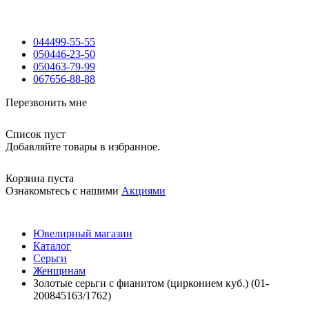
044
499-55-55
050
446-23-50
050
463-79-99
067
656-88-88
Перезвонить мне
Список пуст
Добавляйте товары в избранное.
Корзина пуста
Ознакомьтесь с нашими
Акциями
Ювелирный магазин
Каталог
Серьги
Женщинам
Золотые серьги с фианитом (цирконием куб.) (01-
200845163/1762)