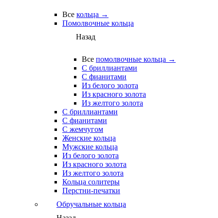
Все
кольца →
Помолвочные кольца
Назад
Все
помолвочные кольца →
С бриллиантами
С фианитами
Из белого золота
Из красного золота
Из желтого золота
С бриллиантами
С фианитами
С жемчугом
Женские кольца
Мужские кольца
Из белого золота
Из красного золота
Из желтого золота
Кольца солитеры
Перстни-печатки
Обручальные кольца
Назад