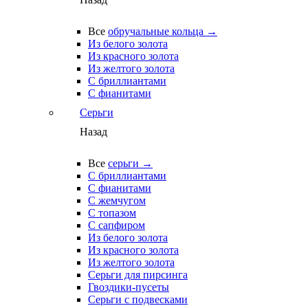
Все
обручальные кольца →
Из белого золота
Из красного золота
Из желтого золота
С бриллиантами
С фианитами
Серьги
Назад
Все
серьги →
С бриллиантами
С фианитами
С жемчугом
С топазом
С сапфиром
Из белого золота
Из красного золота
Из желтого золота
Серьги для пирсинга
Гвоздики-пусеты
Серьги с подвесками