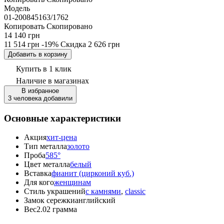
Модель
01-200845163/1762
Копировать
Скопировано
14 140 грн
11 514 грн
-19%
Скидка
2 626 грн
Добавить в корзину
Купить в 1 клик
Наличие
в магазинах
В избранное
3 человека добавили
Основные характеристики
Акция
хит-цена
Тип металла
золото
Проба
585°
Цвет металла
белый
Вставка
фианит (цирконий куб.)
Для кого
женщинам
Стиль украшений
с камнями
,
classic
Замок сережки
английский
Вес
2.02 грамма