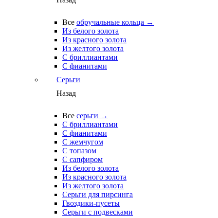
Все
обручальные кольца →
Из белого золота
Из красного золота
Из желтого золота
С бриллиантами
С фианитами
Серьги
Назад
Все
серьги →
С бриллиантами
С фианитами
С жемчугом
С топазом
С сапфиром
Из белого золота
Из красного золота
Из желтого золота
Серьги для пирсинга
Гвоздики-пусеты
Серьги с подвесками