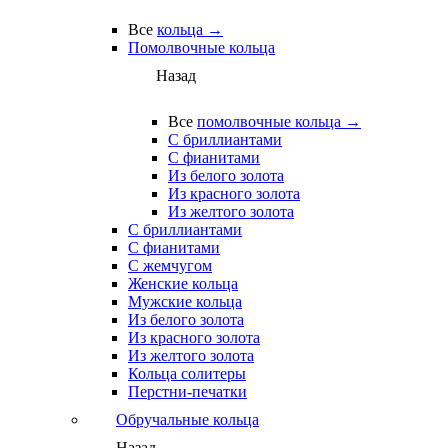
Все
кольца →
Помолвочные кольца
Назад
Все
помолвочные кольца →
С бриллиантами
С фианитами
Из белого золота
Из красного золота
Из желтого золота
С бриллиантами
С фианитами
С жемчугом
Женские кольца
Мужские кольца
Из белого золота
Из красного золота
Из желтого золота
Кольца солитеры
Перстни-печатки
Обручальные кольца
Назад