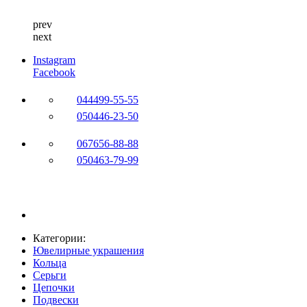
prev
next
Instagram
Facebook
044
499-55-55
050
446-23-50
067
656-88-88
050
463-79-99
Категории:
Ювелирные украшения
Кольца
Серьги
Цепочки
Подвески