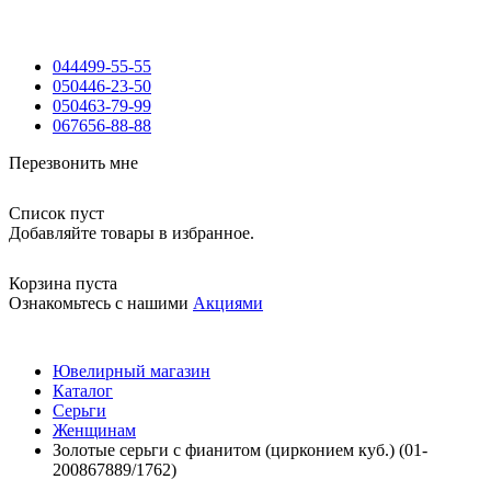
044
499-55-55
050
446-23-50
050
463-79-99
067
656-88-88
Перезвонить мне
Список пуст
Добавляйте товары в избранное.
Корзина пуста
Ознакомьтесь с нашими
Акциями
Ювелирный магазин
Каталог
Серьги
Женщинам
Золотые серьги с фианитом (цирконием куб.) (01-
200867889/1762)