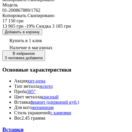
Модель
01-200867889/1762
Копировать
Скопировано
17 150 грн
13 965 грн
-19%
Скидка
3 185 грн
Добавить в корзину
Купить в 1 клик
Наличие
в магазинах
В избранное
3 человека добавили
Основные характеристики
Акция
хит-цена
Тип металла
золото
Проба
585°
Цвет металла
красный
Вставка
фианит (цирконий куб.)
Для кого
женщинам
Стиль украшений
с камнями
Вес
2.45 грамма
Вставки