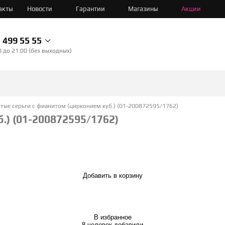
акты
Новости
Гарантии
Магазины
Акции
499 55 55
0 до 21:00 (без выходных)
тые серьги с фианитом (цирконием куб.) (01-200872595/1762)
.) (01-200872595/1762)
Добавить в корзину
В избранное
8 человек добавили