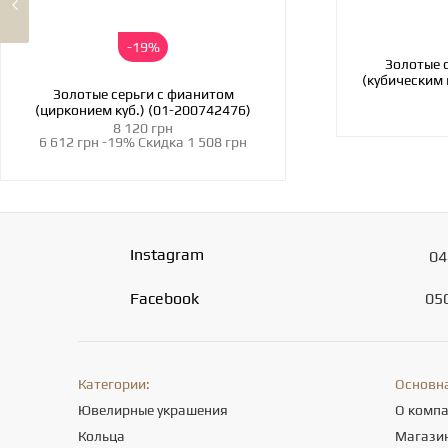
-19%
Золотые 
(кубическим 
Золотые серьги с фианитом
(цирконием куб.) (01-200742476)
8 120 грн
6 612 грн
-19%
Скидка
1 508 грн
Instagram
04
Facebook
05
Категории:
Основн
Ювелирные украшения
О комп
Кольца
Магази