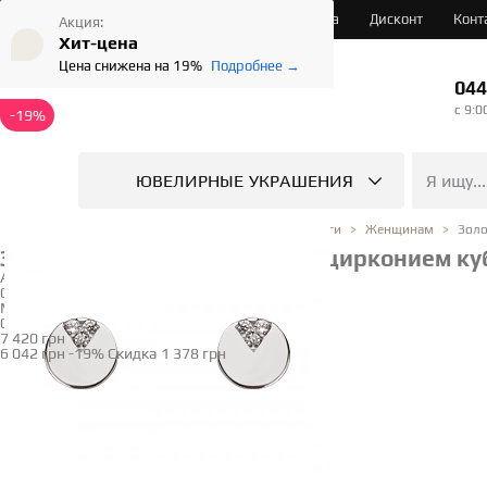
О нас
Услуги
Доставка и Оплата
Дисконт
Конт
Акция:
Хит-цена
Цена снижена на 19%
Подробнее →
044
c 9:0
-19%
ЮВЕЛИРНЫЕ УКРАШЕНИЯ
Золо
Ювелирный магазин
Каталог
Серьги
Женщинам
Золотые серьги с фианитом (цирконием куб
Артикул
01-200872595
Модель
01-200872595/1762
7 420 грн
6 042 грн
-19%
Скидка
1 378 грн
Купить в 1 клик
Наличие
в магазинах