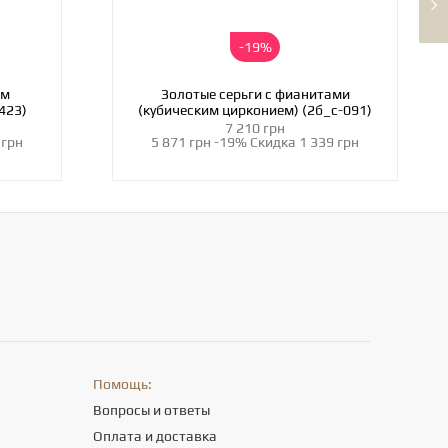
-19%
ом
Золотые серьги с фианитами
423)
(кубическим цирконием) (2б_с-091)
7 210 грн
 грн
5 871 грн
-19%
Скидка
1 339 грн
Помощь:
Вопросы и ответы
Оплата и доставка