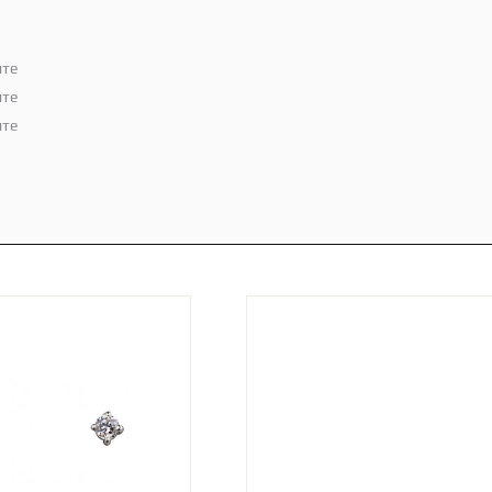
ите
ите
ите