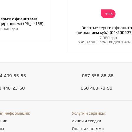
-19%
серьги с фианитами
цирконием) (2б_с-156)
Золотые серьги с фианит
6 440 грн
(цирконием куб.) (01-200627
7 980 грн
6 498 грн
-19%
Скидка
1 482
4
499-55-55
067
656-88-88
0
446-23-50
050
463-79-99
ая информация:
Услуги и сервисы:
ании
Акции и скидки
ны
Оплата частями