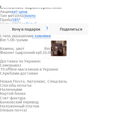
Основные характеристики
Акция
хит-цена
Тип металла
золото
Проба
585°
Цвет металла
белый
Вставка
фианит (цирконий куб.)
Хочу в подарок
Поделиться
Для кого
женщинам
Стиль украшений
с камнями
Вес
1.06 грамм
Вставки
Камень, цвет
Вес
Фианит (цирконий куб.)
0.06
Доставка и оплата
Доставка по Украине:
Самовывоз
Смотреть на карте →
19 offline-магазинов в Украине
Службами доставки
Новая Почта, Автолюкс, Спецсвязь
Способы оплаты:
Наличными
Картой банка
Счет-фактура
Банковский перевод
Наложенный платеж
(Новая почта)
Отзывы
(0)