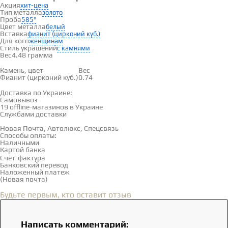
Акция
хит-цена
Тип металла
золото
Проба
585°
Цвет металла
белый
Вставка
фианит (цирконий куб.)
Для кого
женщинам
Стиль украшений
с камнями
Вес
4.48 грамма
Вставки
Камень, цвет
Вес
Фианит (цирконий куб.)
0.74
Доставка и оплата
Доставка по Украине:
Самовывоз
Смотреть на карте →
19 offline-магазинов в Украине
Службами доставки
Новая Почта, Автолюкс, Спецсвязь
Способы оплаты:
Наличными
Картой банка
Счет-фактура
Банковский перевод
Наложенный платеж
(Новая почта)
Отзывы
(0)
Будьте первым, кто оставит отзыв
Написать комментарий: