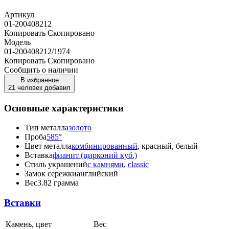
Артикул
01-200408212
Копировать
Скопировано
Модель
01-200408212/1974
Копировать
Скопировано
Сообщить о наличии
В избранное
21 человек добавил
Основные характеристики
Тип металла
золото
Проба
585°
Цвет металла
комбинированный
, красный, белый
Вставка
фианит (цирконий куб.)
Стиль украшений
с камнями
,
classic
Замок сережки
английский
Вес
3.82 грамма
Вставки
Камень, цвет
Вес