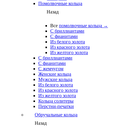
Помолвочные кольца
Назад
Все
помолвочные кольца →
С бриллиантами
С фианитами
Из белого золота
Из красного золота
Из желтого золота
С бриллиантами
С фианитами
С жемчугом
Женские кольца
Мужские кольца
Из белого золота
Из красного золота
Из желтого золота
Кольца солитеры
Перстни-печатки
Обручальные кольца
Назад