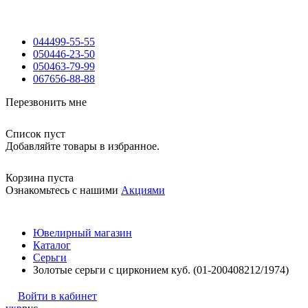
044
499-55-55
050
446-23-50
050
463-79-99
067
656-88-88
Перезвонить мне
Список пуст
Добавляйте товары в избранное.
Корзина пуста
Ознакомьтесь с нашими
Акциями
Ювелирный магазин
Каталог
Серьги
Золотые серьги с цирконием куб. (01-200408212/1974)
Войти в кабинет