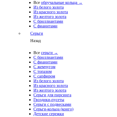
Все
обручальные кольца →
Из белого золота
Из красного золота
Из желтого золота
С бриллиантами
С фианитами
Серьги
Назад
Все
серьги →
С бриллиантами
С фианитами
С жемчугом
С топазом
С сапфиром
Из белого золота
Из красного золота
Из желтого золота
Серьги для пирсинга
Гвоздики-пусеты
Серьги с подвесками
Серьги-кольца (конго)
Детские сережки