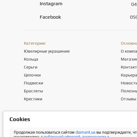
Instagram
04
Facebook
05
Категории:
Основн
Ювелирные украшения
О комп
Кольца
Магази
Серьги
Контак
Цепочки
Карьер
Подвески
Новост
Браслеты
Полезны
Крестики
Отзывы
Сookies
Общество с ограниченной ответственностью «ПРИКРАСИ СВІТУ». М
Информация о стоимости доставки содержится в разделе «Оплат
Продолжая пользоваться сайтом
diamant.ua
вы подтверждаете, чт
ознакомились с
публичной офертой
,
положением о