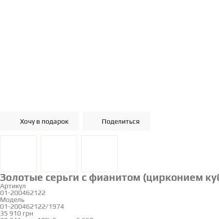
Хочу в подарок
Поделиться
Золотые серьги с фианитом (цирконием куб
Артикул
01-200462122
Модель
01-200462122/1974
35 910 грн