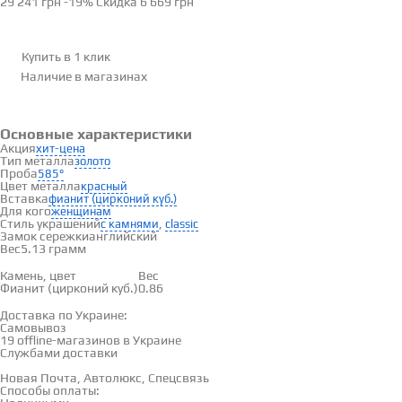
29 241 грн
-19%
Скидка
6 669 грн
Купить в 1 клик
Наличие
в магазинах
Основные характеристики
Акция
хит-цена
Тип металла
золото
Проба
585°
Цвет металла
красный
Вставка
фианит (цирконий куб.)
Для кого
женщинам
Стиль украшений
,
с камнями
classic
Замок сережки
английский
Вес
5.13 грамм
Вставки
Камень, цвет
Вес
Фианит (цирконий куб.)
0.86
Доставка и оплата
Доставка по Украине:
Самовывоз
Смотреть на карте →
19 offline-магазинов в Украине
Службами доставки
Новая Почта, Автолюкс, Спецсвязь
Способы оплаты: