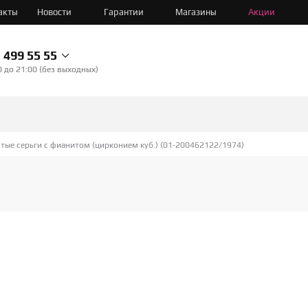
акты
Новости
Гарантии
Магазины
Акции
499 55 55
0 до 21:00 (без выходных)
тые серьги с фианитом (цирконием куб.) (01-200462122/1974)