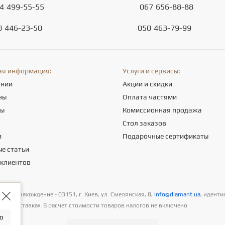
4
499-55-55
067
656-88-88
0
446-23-50
050
463-79-99
ая информация:
Услуги и сервисы:
ании
Акции и скидки
ны
Оплата частями
ты
Комиссионная продажа
а
Стол заказов
и
Подарочные сертификаты
е статьи
 клиентов
естонахождение - 03151, г. Киев, ул. Смелянская, 8,
info@diamant.ua
, иденти
а и доставка». В расчет стоимости товаров налогов не включено
о