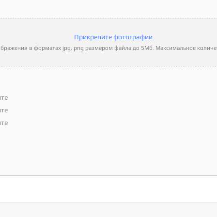
Прикрепите фотографии
бражения в форматах jpg, png размером файла до 5Мб. Максимальное количес
ите
ите
ите