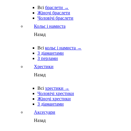
Всі
браслети →
Жіночі браслети
Чоловічі браслети
Кольє і намиста
Назад
Всі
кольє і намиста →
З діамантами
З перлами
Хрестики
Назад
Всі
хрестики →
Чоловічі хрестики
Жіночі хрестики
З діамантами
Аксесуари
Назад