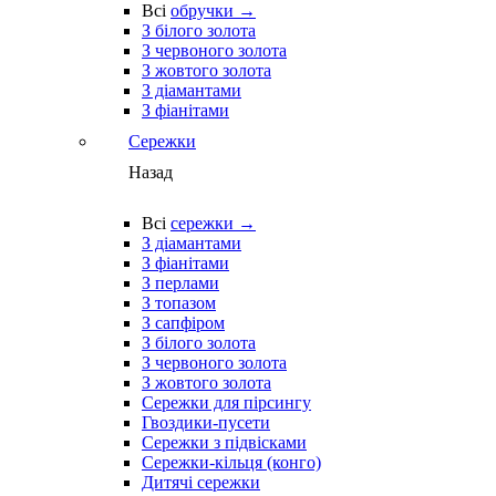
Всі
обручки →
З білого золота
З червоного золота
З жовтого золота
З діамантами
З фіанітами
Сережки
Назад
Всі
сережки →
З діамантами
З фіанітами
З перлами
З топазом
З сапфіром
З білого золота
З червоного золота
З жовтого золота
Сережки для пірсингу
Гвоздики-пусети
Сережки з підвісками
Сережки-кільця (конго)
Дитячі сережки