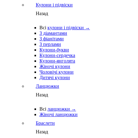
Кулони і підвіски
Назад
Всі
кулони і підвіски →
З діамантами
З фіанітами
З перлами
Кулони-букви
Кулони-сердечка
Кулони-янголята
Жіночі кулони
Чоловічі кулони
Дитячі кулони
Ланцюжки
Назад
Всі
ланцюжки →
Жіночі ланцюжки
Браслети
Назад