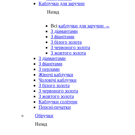
Каблучки для заручин
Назад
Всі
каблучки для заручин →
З діамантами
З фіанітами
З білого золота
З червоного золота
З жовтого золота
З діамантами
З фіанітами
З перлами
Жіночі каблучки
Чоловічі каблучки
З білого золота
З червоного золота
З жовтого золота
Каблучки солітери
Персні-печатки
Обручки
Назад