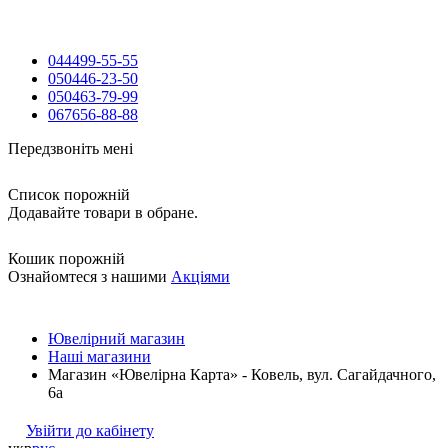
044
499-55-55
050
446-23-50
050
463-79-99
067
656-88-88
Передзвоніть мені
Список порожній
Додавайте товари в обране.
Кошик порожній
Ознайомтеся з нашими
Акціями
Ювелірний магазин
Наші магазини
Магазин «Ювелірна Карта» - Ковель, вул. Сагайдачного,
6а
Увійти до кабінету