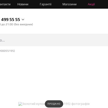
онтакти
Новини
Гарантії
Магазини
Акції
499 55 55
0 до 21:00 (без вихідних)
200055195)
ПРОДАНО