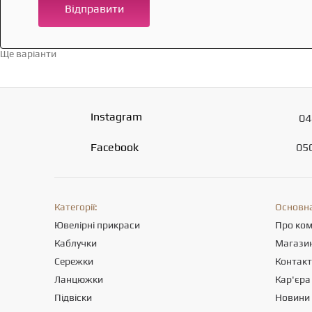
Відправити
Ще варіанти
Перейти в каталог →
Instagram
04
Facebook
05
Категорії:
Основна
Ювелірні прикраси
Про ко
Каблучки
Магази
Сережки
Контак
Ланцюжки
Кар'єра
Підвіски
Новини