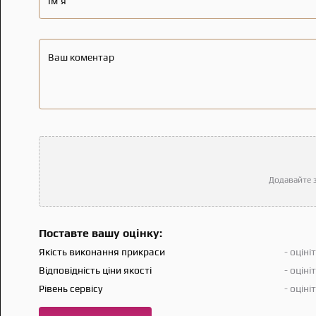
Ім'я
Ваш коментар
Додавайте з
Поставте вашу оцінку:
Якість виконання прикраси
- оціні
Відповідність ціни якості
- оціні
Рівень сервісу
- оціні