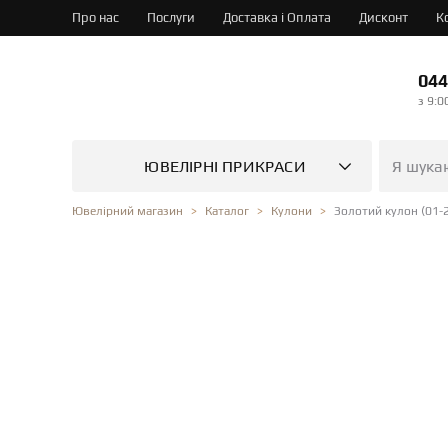
Про нас
Послуги
Доставка і Оплата
Дисконт
К
044
з 9:0
ЮВЕЛІРНІ ПРИКРАСИ
Золотий кулон (01-
Ювелірний магазин
Каталог
Кулони