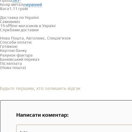
Проба
585°
Колір металу
червоний
Вага
1.11 грам
Доставка і оплата
Доставка по Україні:
Самовивіз
Дивитися на карті →
19 offline-магазинів в Україні
Службами доставки
Нова Пошта, Автолюкс, Спецзв'язок
Способи оплати:
Готівкою
Картою банку
Рахунок-фактура
Банківський переказ
Післяплата
(Нова пошта)
Відгуки
(0)
Будьте першим, хто залишить відгук
Написати коментар: