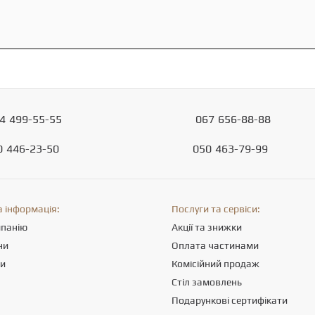
4
499-55-55
067
656-88-88
0
446-23-50
050
463-79-99
 інформація:
Послуги та сервіси:
мпанію
Акції та знижки
ни
Оплата частинами
ти
Комісійний продаж
Стіл замовлень
Подарункові сертифікати