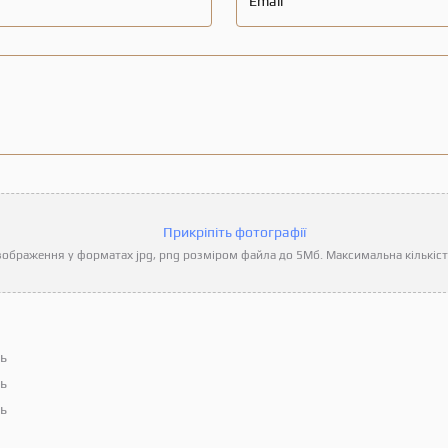
Email
Прикріпіть фотографії
ображення у форматах jpg, png розміром файла до 5Мб. Максимальна кількість
ть
ть
ть