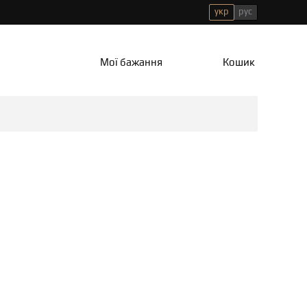
укр
рус
Мої бажання
Кошик