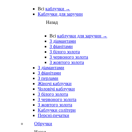
Всі
каблучки →
Каблучки для заручин
Назад
Всі
каблучки для заручин →
З діамантами
З фіанітами
З білого золота
З червоного золота
З жовтого золота
З діамантами
З фіанітами
З перлами
Жіночі каблучки
Чоловічі каблучки
З білого золота
З червоного золота
З жовтого золота
Каблучки солітери
Персні-печатки
Обручки
Назад