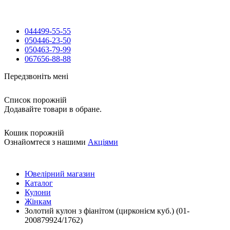
044
499-55-55
050
446-23-50
050
463-79-99
067
656-88-88
Передзвоніть мені
Список порожній
Додавайте товари в обране.
Кошик порожній
Ознайомтеся з нашими
Акціями
Ювелірний магазин
Каталог
Кулони
Жінкам
Золотий кулон з фіанітом (цирконієм куб.) (01-
200879924/1762)