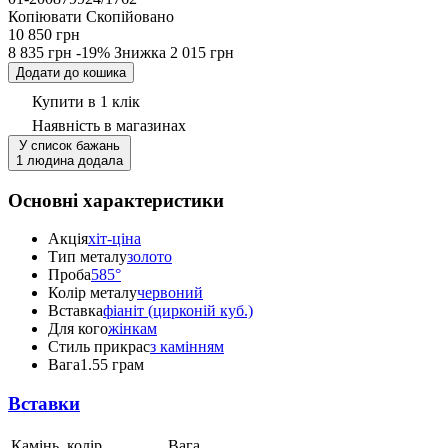
Копіювати
Скопійовано
10 850 грн
8 835 грн
-19%
Знижка
2 015 грн
Додати до кошика
Купити в 1 клік
Наявність
в магазинах
У список бажань
1 людина додала
Основні характеристики
Акція
хіт-ціна
Тип металу
золото
Проба
585°
Колір металу
червоний
Вставка
фіаніт (цирконій куб.)
Для кого
жінкам
Стиль прикрас
з камінням
Вага
1.55 грам
Вставки
Камінь, колір
Вага