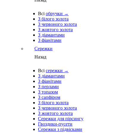
Всі
обручки →
З білого золота
З червоного золота
З жовтого золота
З діамантами
З фіанітами
Сережки
Назад
Всі
сережки →
З діамантами
З фіанітами
З перлами
З топазом
З сапфіром
З білого золота
З червоного золота
З жовтого золота
Сережки для пірсингу
Гвоздики-пусети
Сережки з підвісками