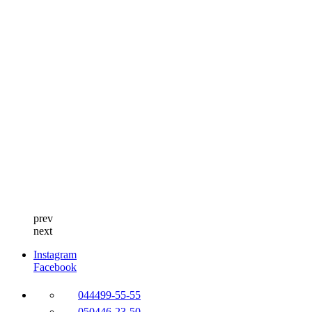
prev
next
Instagram
Facebook
044
499-55-55
050
446-23-50