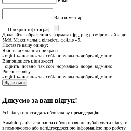
Email
Ваш коментар
Прикріпіть фотографії
Додавайте зображення у форматах jpg, png розміром файла до
5Мб. Максимальна кількість файлів - 5.
Поставте вашу оцінку:
Якість виконання прикраси
- оцініть
- погано
- так собі
- нормально
- добре
- відмінно
Відповідність ціни якості
- оцініть
- погано
- так собі
- нормально
- добре
- відмінно
Рівень сервісу
- оцініть
- погано
- так собі
- нормально
- добре
- відмінно
Відправити
Дякуємо за ваш відгук!
Усі відгуки проходять обов'язкову премодерацію.
Адміністрація залишає за собою право не публікувати відгуки
з помилковою або непідтвердженою інформацією про роботу