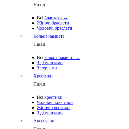
Назад
Всі
браслети →
Жіночі браслети
Чоловічі браслети
Кольє і намиста
Назад
Всі
кольє і намиста →
З діамантами
З перлами
Хрестики
Назад
Всі
хрестики →
Чоловічі хрестики
Жіночі хрестики
З діамантами
Аксесуари
Назад