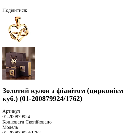
Поділитися
:
Золотий кулон з фіанітом (цирконієм
куб.) (01-200879924/1762)
Артикул
01-200879924
Копіювати
Скопійовано
Модель
01-200879924/1762