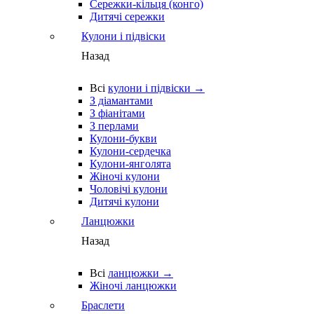
Сережки-кільця (конго)
Дитячі сережки
Кулони і підвіски
Назад
Всі
кулони і підвіски →
З діамантами
З фіанітами
З перлами
Кулони-букви
Кулони-сердечка
Кулони-янголята
Жіночі кулони
Чоловічі кулони
Дитячі кулони
Ланцюжки
Назад
Всі
ланцюжки →
Жіночі ланцюжки
Браслети