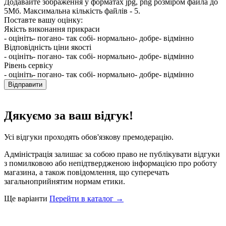
Додавайте зображення у форматах jpg, png розміром файла до
5Мб. Максимальна кількість файлів - 5.
Поставте вашу оцінку:
Якість виконання прикраси
- оцініть
- погано
- так собі
- нормально
- добре
- відмінно
Відповідність ціни якості
- оцініть
- погано
- так собі
- нормально
- добре
- відмінно
Рівень сервісу
- оцініть
- погано
- так собі
- нормально
- добре
- відмінно
Відправити
Дякуємо за ваш відгук!
Усі відгуки проходять обов'язкову премодерацію.
Адміністрація залишає за собою право не публікувати відгуки
з помилковою або непідтвердженою інформацією про роботу
магазина, а також повідомлення, що суперечать
загальноприйнятим нормам етики.
Ще варіанти
Перейти в каталог →