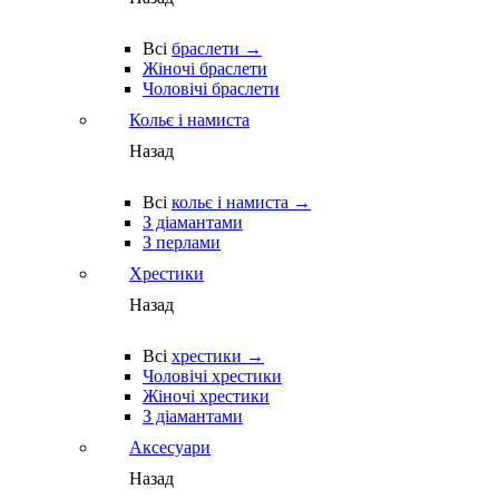
Всі
браслети →
Жіночі браслети
Чоловічі браслети
Кольє і намиста
Назад
Всі
кольє і намиста →
З діамантами
З перлами
Хрестики
Назад
Всі
хрестики →
Чоловічі хрестики
Жіночі хрестики
З діамантами
Аксесуари
Назад