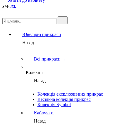
Увійти до кабінету
укр
рус
Ювелірні прикраси
Назад
Всі прикраси →
Колекції
Назад
Колекція ексклюзивних прикрас
Весільна колекція прикрас
Колекція Symbol
Каблучки
Назад