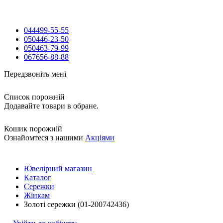
044
499-55-55
050
446-23-50
050
463-79-99
067
656-88-88
Передзвоніть мені
Список порожній
Додавайте товари в обране.
Кошик порожній
Ознайомтеся з нашими
Акціями
Ювелірний магазин
Каталог
Сережки
Жінкам
Золоті сережки (01-200742436)