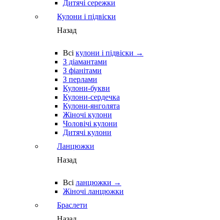
Дитячі сережки
Кулони і підвіски
Назад
Всі
кулони і підвіски →
З діамантами
З фіанітами
З перлами
Кулони-букви
Кулони-сердечка
Кулони-янголята
Жіночі кулони
Чоловічі кулони
Дитячі кулони
Ланцюжки
Назад
Всі
ланцюжки →
Жіночі ланцюжки
Браслети
Назад