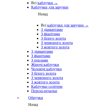
Всі
каблучки →
Каблучки для заручин
Назад
Всі
каблучки для заручин →
З діамантами
З фіанітами
З білого золота
З червоного золота
З жовтого золота
З діамантами
З фіанітами
З перлами
Жіночі каблучки
Чоловічі каблучки
З білого золота
З червоного золота
З жовтого золота
Каблучки солітери
Персні-печатки
Обручки
Назад