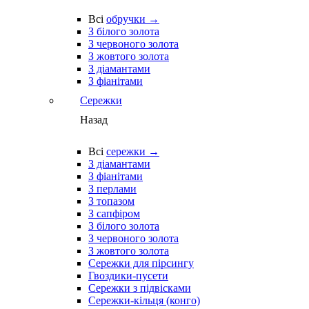
Всі
обручки →
З білого золота
З червоного золота
З жовтого золота
З діамантами
З фіанітами
Сережки
Назад
Всі
сережки →
З діамантами
З фіанітами
З перлами
З топазом
З сапфіром
З білого золота
З червоного золота
З жовтого золота
Сережки для пірсингу
Гвоздики-пусети
Сережки з підвісками
Сережки-кільця (конго)