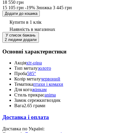
18 550 грн
15 105 грн
-19%
Знижка
3 445 грн
Додати до кошика
Купити в 1 клік
Наявність
в магазинах
У список бажань
2 людини додали
Основні характеристики
Акція
хіт-ціна
Тип металу
золото
Проба
585°
Колір металу
червоний
Тематика
птахи і комахи
Для кого
жінкам
Стиль прикрас
anima
Замок сережки
гвоздик
Вага
2.65 грами
Доставка і оплата
Доставка по Україні: