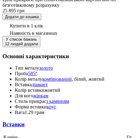
безготівковому розрахунку
25 895 грн
Додати до кошика
Купити в 1 клік
Наявність
в магазинах
У список бажань
12 людей додали
Основні характеристики
Тип металу
золото
Проба
585°
Колір металу
комбінований
, білий, жовтий
Вставка
діамант
Колір вставки
жовтий
Для кого
жінкам
Стиль прикрас
з камінням
Форма вставки
круг
Вага
1.29 грам
Вставки
Камінь,
Гр.