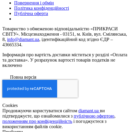
Повернення і обмін
Політика конфіденційності
Публічна оферта
Товариство з обмеженою вiдповiдальнiстю «ПРИКРАСИ
СВІТУ». Місцезнаходження - 03151, м. Київ, вул. Смілянська,
8,
info@diamant.ua
, ідентифікаційний код згідно ЄДР –
43665334.
Інформація про вартість доставки міститься у розділі «Оплата
та доставка». У розрахунок вартості товарів податків не
включено
Повна версія
Сookies
Продовжуючи користуватися сайтом
diamant.ua
ви
підтверджуєте, що ознайомилися з
публічною офертою
,
положенням про конфіденційність
і погоджуєтеся з
використанням файлів cookie.
Прийняти