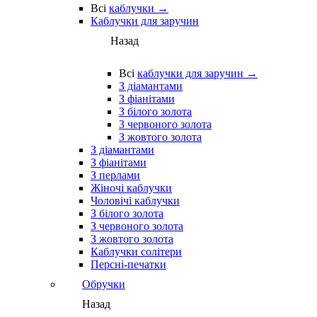
Всі
каблучки →
Каблучки для заручин
Назад
Всі
каблучки для заручин →
З діамантами
З фіанітами
З білого золота
З червоного золота
З жовтого золота
З діамантами
З фіанітами
З перлами
Жіночі каблучки
Чоловічі каблучки
З білого золота
З червоного золота
З жовтого золота
Каблучки солітери
Персні-печатки
Обручки
Назад