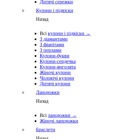
Дитячі сережки
Кулони і підвіски
Назад
Всі
кулони і підвіски →
З діамантами
З фіанітами
З перлами
Кулони-букви
Кулони-сердечка
Кулони-янголята
Жіночі кулони
Чоловічі кулони
Дитячі кулони
Ланцюжки
Назад
Всі
ланцюжки →
Жіночі ланцюжки
Браслети
Назад