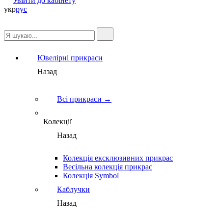
Увійти до кабінету
укр
рус
Ювелірні прикраси
Назад
Всі прикраси →
Колекції
Назад
Колекція ексклюзивних прикрас
Весільна колекція прикрас
Колекція Symbol
Каблучки
Назад