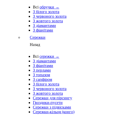
Всі
обручки →
З білого золота
З червоного золота
З жовтого золота
З діамантами
З фіанітами
Сережки
Назад
Всі
сережки →
З діамантами
З фіанітами
З перлами
З топазом
З сапфіром
З білого золота
З червоного золота
З жовтого золота
Сережки для пірсингу
Гвоздики-пусети
Сережки з підвісками
Сережки-кільця (конго)