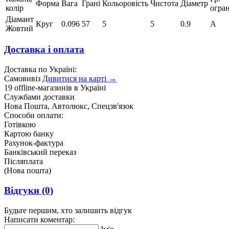
Форма
Вага
Грані
Кольоровість
Чистота
Діаметр
колір
огра
Діамант
Круг
0.096
57
5
5
0.9
А
Жовтий
Доставка і оплата
Доставка по Україні:
Самовивіз
Дивитися на карті →
19 offline-магазинів в Україні
Службами доставки
Нова Пошта, Автолюкс, Спецзв'язок
Способи оплати:
Готівкою
Картою банку
Рахунок-фактура
Банківський переказ
Післяплата
(Нова пошта)
Відгуки
(0)
Будьте першим, хто залишить відгук
Написати коментар: