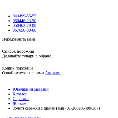
044
499-55-55
050
446-23-50
050
463-79-99
067
656-88-88
Передзвоніть мені
Список порожній
Додавайте товари в обране.
Кошик порожній
Ознайомтеся з нашими
Акціями
Ювелірний магазин
Каталог
Сережки
Жінкам
Золоті сережки з діамантами (01-200905499/307)