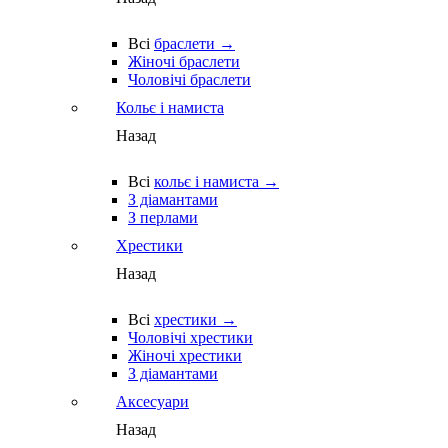
Всі
браслети →
Жіночі браслети
Чоловічі браслети
Кольє і намиста
Назад
Всі
кольє і намиста →
З діамантами
З перлами
Хрестики
Назад
Всі
хрестики →
Чоловічі хрестики
Жіночі хрестики
З діамантами
Аксесуари
Назад