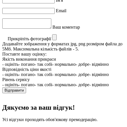
Ім'я
Email
Ваш коментар
Прикріпіть фотографії
Додавайте зображення у форматах jpg, png розміром файла до
5Мб. Максимальна кількість файлів - 5.
Поставте вашу оцінку:
Якість виконання прикраси
- оцініть
- погано
- так собі
- нормально
- добре
- відмінно
Відповідність ціни якості
- оцініть
- погано
- так собі
- нормально
- добре
- відмінно
Рівень сервісу
- оцініть
- погано
- так собі
- нормально
- добре
- відмінно
Відправити
Дякуємо за ваш відгук!
Усі відгуки проходять обов'язкову премодерацію.