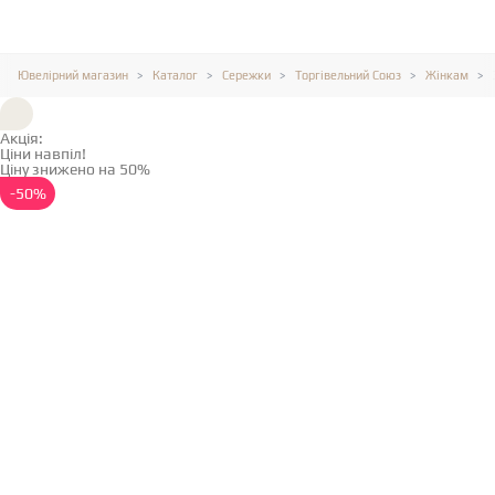
Ювелірний магазин
Каталог
Сережки
Торгівельний Союз
Жінкам
Акція:
Ціни навпіл!
Ціну знижено на 50%
Детальніше →
-50%