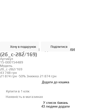
Хочу в подарунок
Поділитися
Золоті сережки з діамантами
(2б_с-282/169)
Артикул
15-000154489
Модель
2б_с-282/169
43 748 грн
21 874 грн
-50%
Знижка
21 874 грн
Додати до кошика
Купити в 1 клік
Наявність
в магазинах
У список бажань
43 людини додали