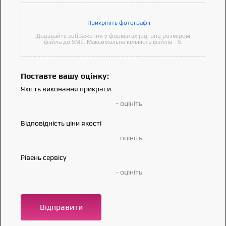
Прикріпіть фотографії
Додавайте зображення у форматах jpg, png розміром
файла до 5Мб. Максимальна кількість файлів - 5.
Поставте вашу оцінку:
Якість виконання прикраси
- оцініть
Відповідність ціни якості
- оцініть
Рівень сервісу
- оцініть
Відправити