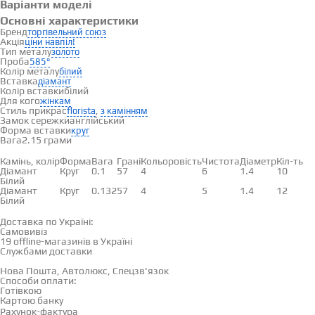
Варіанти моделі
Основні характеристики
Бренд
торгівельний союз
Акція
ціни навпіл!
Тип металу
золото
Проба
585°
Колір металу
білий
Вставка
діамант
Колір вставки
білий
Для кого
жінкам
Стиль прикрас
,
florista
з камінням
Замок сережки
англійський
Форма вставки
круг
Вага
2.15 грами
Вставки
Камінь, колір
Форма
Вага
Грані
Кольоровість
Чистота
Діаметр
Кіл-ть
Діамант
Круг
0.1
57
4
6
1.4
10
Білий
Діамант
Круг
0.132
57
4
5
1.4
12
Білий
Доставка і оплата
Доставка по Україні:
Самовивіз
Дивитися на карті →
19 offline-магазинів в Україні
Службами доставки
Нова Пошта, Автолюкс, Спецзв'язок
Способи оплати:
Готівкою
Картою банку
Рахунок-фактура