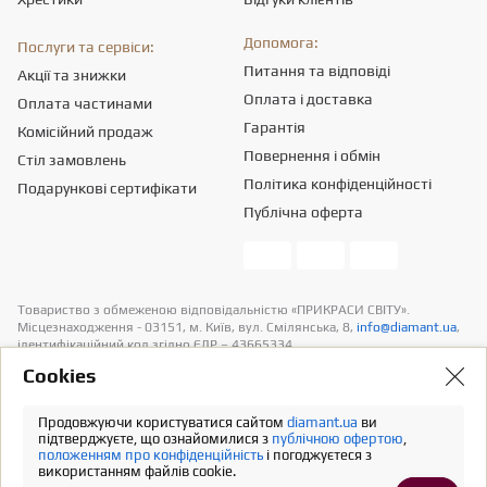
Допомога:
Послуги та сервіси:
Питання та відповіді
Акції та знижки
Оплата і доставка
Оплата частинами
Гарантія
Комісійний продаж
Повернення і обмін
Стіл замовлень
Політика конфіденційності
Подарункові сертифікати
Публічна оферта
Товариство з обмеженою вiдповiдальнiстю «ПРИКРАСИ СВІТУ».
Місцезнаходження - 03151, м. Київ, вул. Смілянська, 8,
info@diamant.ua
,
ідентифікаційний код згідно ЄДР – 43665334.
Інформація про вартість доставки міститься у розділі «Оплата та
Сookies
доставка». У розрахунок вартості товарів податків не включено
Продовжуючи користуватися сайтом
diamant.ua
ви
Повна версія
підтверджуєте, що ознайомилися з
публічною офертою
,
положенням про конфіденційність
і погоджуєтеся з
використанням файлів cookie.