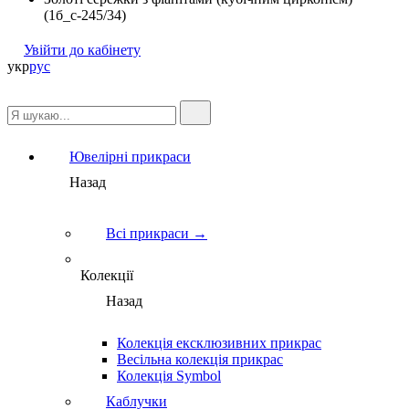
(1б_с-245/34)
Увійти до кабінету
укр
рус
Ювелірні прикраси
Назад
Всі прикраси →
Колекції
Назад
Колекція ексклюзивних прикрас
Весільна колекція прикрас
Колекція Symbol
Каблучки