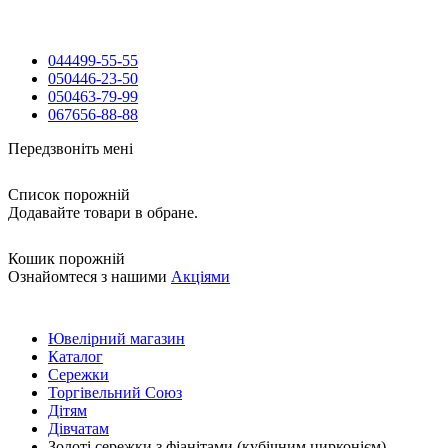
044
499-55-55
050
446-23-50
050
463-79-99
067
656-88-88
Передзвоніть мені
Список порожній
Додавайте товари в обране.
Кошик порожній
Ознайомтеся з нашими
Акціями
Ювелірний магазин
Каталог
Сережки
Торгівельний Союз
Дітям
Дівчатам
Золоті сережки з фіанітами (кубічним цирконієм)