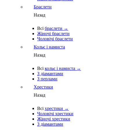
Браслети
Назад
Всі
браслети →
Жіночі браслети
Чоловічі браслети
Кольє і намиста
Назад
Всі
кольє і намиста →
З діамантами
З перлами
Хрестики
Назад
Всі
хрестики →
Чоловічі хрестики
Жіночі хрестики
З діамантами