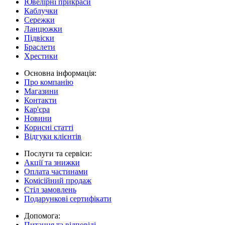
Ювелірні прикраси
Каблучки
Сережки
Ланцюжки
Підвіски
Браслети
Хрестики
Основна інформація:
Про компанію
Магазини
Контакти
Кар'єра
Новини
Корисні статті
Відгуки клієнтів
Послуги та сервіси:
Акції та знижки
Оплата частинами
Комісійний продаж
Стіл замовлень
Подарункові сертифікати
Допомога:
Питання та відповіді