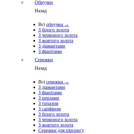
Обручки
Назад
Всі
обручки →
З білого золота
З червоного золота
З жовтого золота
З діамантами
З фіанітами
Сережки
Назад
Всі
сережки →
З діамантами
З фіанітами
З перлами
З топазом
З сапфіром
З білого золота
З червоного золота
З жовтого золота
Сережки для пірсингу