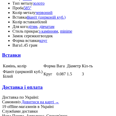
Тип металу
золото
Проба
585°
Колір металу
червоний
Вставка
фіаніт (цирконій куб.)
Колір вставки
білий
Для кого
дітям
,
дівчатам
Стиль прикрас
з камінням
,
minime
Замок сережки
гвоздик
Форма вставки
круг
Вага
1.45 грам
Вставки
Камінь, колір
Форма
Вага
Діаметр
Кіл-ть
Фіаніт (цирконій куб.)
Круг
0.087
1.5
3
Білий
Доставка і оплата
Доставка по Україні:
Самовивіз
Дивитися на карті →
19 offline-магазинів в Україні
Службами доставки
Нова Пошта, Автолюкс, Спецзв'язок