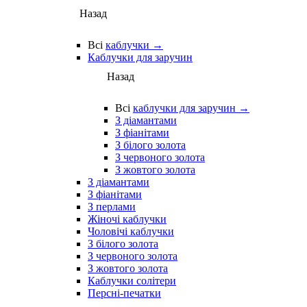
Назад
Всі
каблучки →
Каблучки для заручин
Назад
Всі
каблучки для заручин →
З діамантами
З фіанітами
З білого золота
З червоного золота
З жовтого золота
З діамантами
З фіанітами
З перлами
Жіночі каблучки
Чоловічі каблучки
З білого золота
З червоного золота
З жовтого золота
Каблучки солітери
Персні-печатки