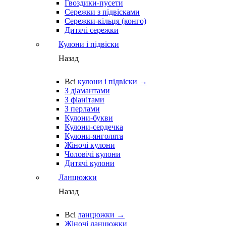
Гвоздики-пусети
Сережки з підвісками
Сережки-кільця (конго)
Дитячі сережки
Кулони і підвіски
Назад
Всі
кулони і підвіски →
З діамантами
З фіанітами
З перлами
Кулони-букви
Кулони-сердечка
Кулони-янголята
Жіночі кулони
Чоловічі кулони
Дитячі кулони
Ланцюжки
Назад
Всі
ланцюжки →
Жіночі ланцюжки