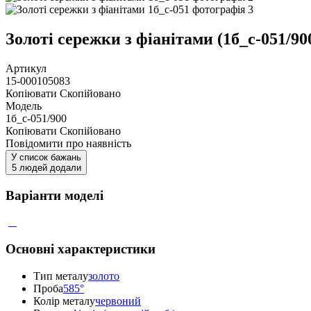
Золоті сережки з фіанітами (1б_с-051/90
Артикул
15-000105083
Копіювати
Скопійовано
Модель
1б_с-051/900
Копіювати
Скопійовано
Повідомити про наявність
У список бажань
5 людей додали
Варіанти моделі
Основні характеристики
Тип металу
золото
Проба
585°
Колір металу
червоний