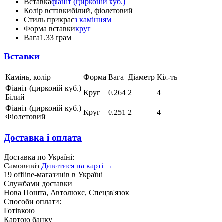
Вставка
фіаніт (цирконій куб.)
Колір вставки
білий, фіолетовий
Стиль прикрас
з камінням
Форма вставки
круг
Вага
1.33 грам
Вставки
Камінь, колір
Форма
Вага
Діаметр
Кіл-ть
Фіаніт (цирконій куб.)
Круг
0.264
2
4
Білий
Фіаніт (цирконій куб.)
Круг
0.251
2
4
Фіолетовий
Доставка і оплата
Доставка по Україні:
Самовивіз
Дивитися на карті →
19 offline-магазинів в Україні
Службами доставки
Нова Пошта, Автолюкс, Спецзв'язок
Способи оплати:
Готівкою
Картою банку