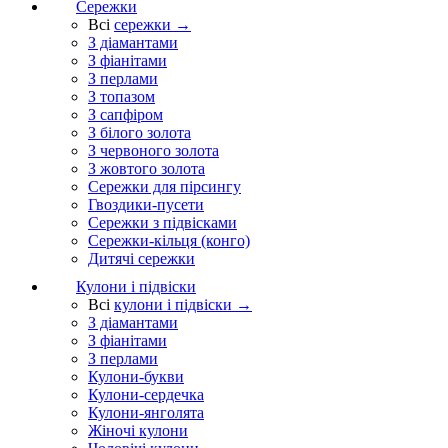
Сережки
Всі
сережки →
З діамантами
З фіанітами
З перлами
З топазом
З сапфіром
З білого золота
З червоного золота
З жовтого золота
Сережки для пірсингу
Гвоздики-пусети
Сережки з підвісками
Сережки-кільця (конго)
Дитячі сережки
Кулони і підвіски
Всі
кулони і підвіски →
З діамантами
З фіанітами
З перлами
Кулони-букви
Кулони-сердечка
Кулони-янголята
Жіночі кулони