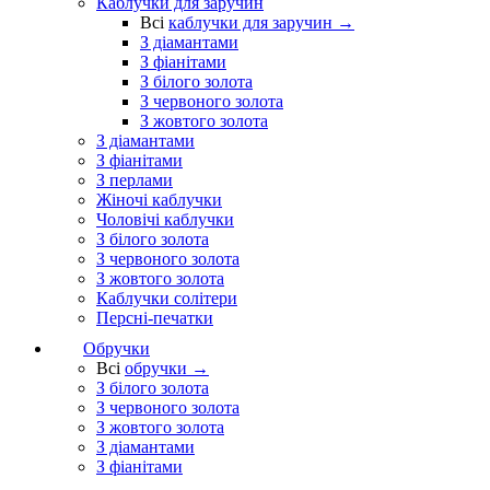
Каблучки для заручин
Всі
каблучки для заручин →
З діамантами
З фіанітами
З білого золота
З червоного золота
З жовтого золота
З діамантами
З фіанітами
З перлами
Жіночі каблучки
Чоловічі каблучки
З білого золота
З червоного золота
З жовтого золота
Каблучки солітери
Персні-печатки
Обручки
Всі
обручки →
З білого золота
З червоного золота
З жовтого золота
З діамантами
З фіанітами