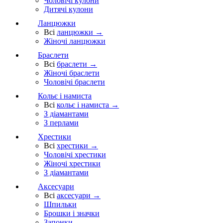
Чоловічі кулони
Дитячі кулони
Ланцюжки
Всі
ланцюжки →
Жіночі ланцюжки
Браслети
Всі
браслети →
Жіночі браслети
Чоловічі браслети
Кольє і намиста
Всі
кольє і намиста →
З діамантами
З перлами
Хрестики
Всі
хрестики →
Чоловічі хрестики
Жіночі хрестики
З діамантами
Аксесуари
Всі
аксесуари →
Шпильки
Брошки і значки
Запонки