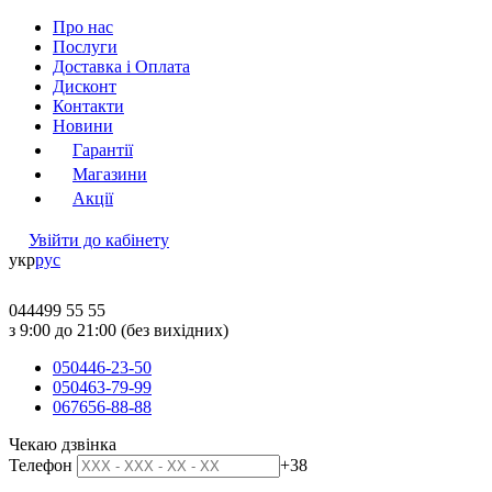
Про нас
Послуги
Доставка і Оплата
Дисконт
Контакти
Новини
Гарантії
Магазини
Акції
Увійти до кабінету
укр
рус
044
499 55 55
з 9:00 до 21:00 (без вихідних)
050
446-23-50
050
463-79-99
067
656-88-88
Чекаю дзвінка
Телефон
+38