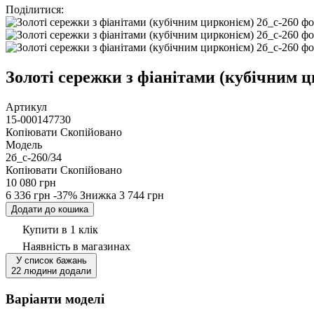
Поділитися
:
Золоті сережки з фіанітами (кубічним ци
Артикул
15-000147730
Копіювати
Скопійовано
Модель
2б_с-260/34
Копіювати
Скопійовано
10 080 грн
6 336 грн
-37%
Знижка
3 744 грн
Додати до кошика
Купити в 1 клік
Наявність
в магазинах
У список бажань
22 людини додали
Варіанти моделі