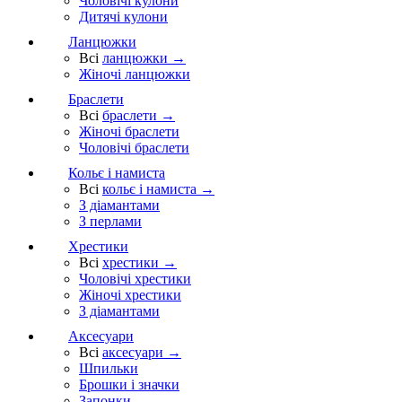
Чоловічі кулони
Дитячі кулони
Ланцюжки
Всі
ланцюжки →
Жіночі ланцюжки
Браслети
Всі
браслети →
Жіночі браслети
Чоловічі браслети
Кольє і намиста
Всі
кольє і намиста →
З діамантами
З перлами
Хрестики
Всі
хрестики →
Чоловічі хрестики
Жіночі хрестики
З діамантами
Аксесуари
Всі
аксесуари →
Шпильки
Брошки і значки
Запонки