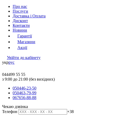
Про нас
Послуги
Доставка і Оплата
Дисконт
Контакти
Новини
Гарантії
Магазини
Акції
Увійти до кабінету
укр
рус
044
499 55 55
з 9:00 до 21:00 (без вихідних)
050
446-23-50
050
463-79-99
067
656-88-88
Чекаю дзвінка
Телефон
+38