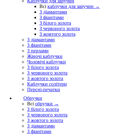
Каблучки для заручин
Всі
каблучки для заручин →
З діамантами
З фіанітами
З білого золота
З червоного золота
З жовтого золота
З діамантами
З фіанітами
З перлами
Жіночі каблучки
Чоловічі каблучки
З білого золота
З червоного золота
З жовтого золота
Каблучки солітери
Персні-печатки
Обручки
Всі
обручки →
З білого золота
З червоного золота
З жовтого золота
З діамантами
З фіанітами