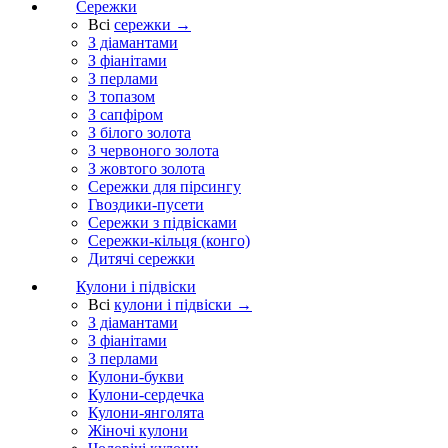
Сережки
Всі
сережки →
З діамантами
З фіанітами
З перлами
З топазом
З сапфіром
З білого золота
З червоного золота
З жовтого золота
Сережки для пірсингу
Гвоздики-пусети
Сережки з підвісками
Сережки-кільця (конго)
Дитячі сережки
Кулони і підвіски
Всі
кулони і підвіски →
З діамантами
З фіанітами
З перлами
Кулони-букви
Кулони-сердечка
Кулони-янголята
Жіночі кулони