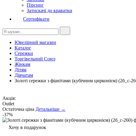
Пірсинг
Затискачі до краватки
Сертифікати
Ювелірний магазин
Каталог
Сережки
Торгівельний Союз
Жінкам
Дітям
Дівчатам
Золоті сережки з фіанітами (кубічним цирконієм) (2б_с-26
Акція:
Outlet
Остаточна ціна
Детальніше →
-37%
Хочу в подарунок