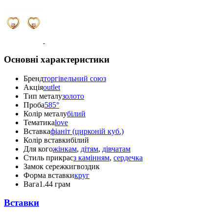
Основні характеристики
Бренд
торгівельний союз
Акція
outlet
Тип металу
золото
Проба
585°
Колір металу
білий
Тематика
love
Вставка
фіаніт (цирконій куб.)
Колір вставки
білий
Для кого
жінкам
,
дітям
,
дівчатам
Стиль прикрас
з камінням
,
сердечка
Замок сережки
гвоздик
Форма вставки
круг
Вага
1.44 грам
Вставки