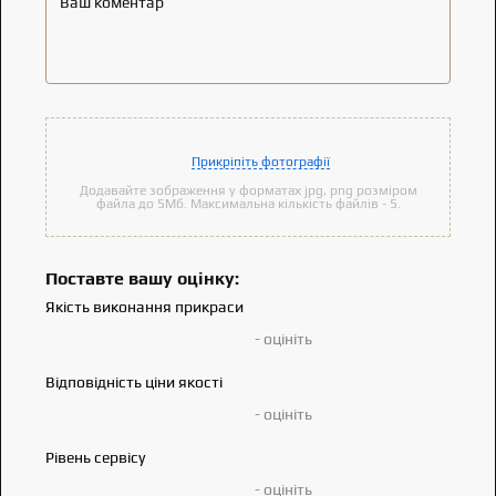
Ваш коментар
Прикріпіть фотографії
Додавайте зображення у форматах jpg, png розміром
файла до 5Мб. Максимальна кількість файлів - 5.
Поставте вашу оцінку:
Якість виконання прикраси
- оцініть
Відповідність ціни якості
- оцініть
Рівень сервісу
- оцініть