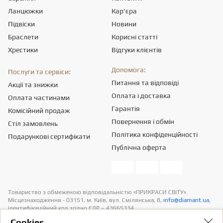
Ланцюжки
Кар'єра
Підвіски
Новини
Браслети
Корисні статті
Хрестики
Відгуки клієнтів
Допомога:
Послуги та сервіси:
Питання та відповіді
Акції та знижки
Оплата і доставка
Оплата частинами
Гарантія
Комісійний продаж
Повернення і обмін
Стіл замовлень
Політика конфіденційності
Подарункові сертифікати
Публічна оферта
Товариство з обмеженою вiдповiдальнiстю «ПРИКРАСИ СВІТУ».
Місцезнаходження - 03151, м. Київ, вул. Смілянська, 8,
info@diamant.ua
,
ідентифікаційний код згідно ЄДР – 43665334.
Інформація про вартість доставки міститься у розділі «Оплата та
Сookies