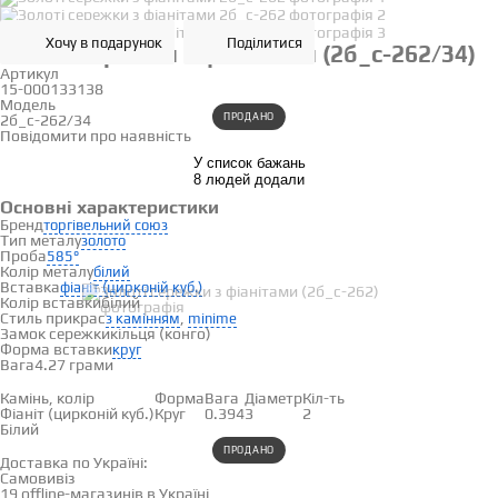
Хочу в подарунок
Поділитися
Золоті сережки з фіанітами (2б_с-262/34)
Артикул
15-000133138
Модель
ПРОДАНО
2б_с-262/34
Повідомити про наявність
У список бажань
8 людей додали
Основні характеристики
Бренд
торгівельний союз
Тип металу
золото
Проба
585°
Колір металу
білий
Вставка
фіаніт (цирконій куб.)
Колір вставки
білий
Стиль прикрас
,
з камінням
minime
Замок сережки
кільця (конго)
Форма вставки
круг
Вага
4.27 грами
Вставки
Камінь, колір
Форма
Вага
Діаметр
Кіл-ть
Фіаніт (цирконій куб.)
Круг
0.394
3
2
Білий
Доставка і оплата
ПРОДАНО
Доставка по Україні:
Самовивіз
Дивитися на карті →
19 offline-магазинів в Україні