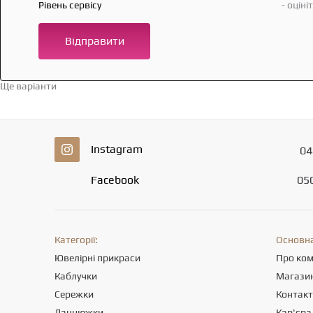
Рівень сервісу
- оціні
Відправити
Ще варіанти
Перейти в каталог →
Instagram
04
Facebook
05
Категорії:
Основна
Ювелірні прикраси
Про ко
Каблучки
Магази
Сережки
Контак
Ланцюжки
Кар'єра