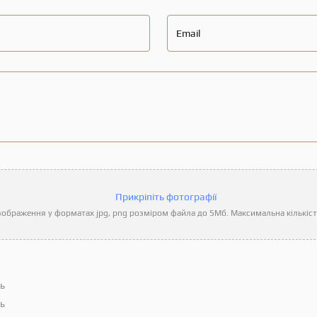
Email
Прикріпіть фотографії
ображення у форматах jpg, png розміром файла до 5Мб. Максимальна кількість
ть
ть