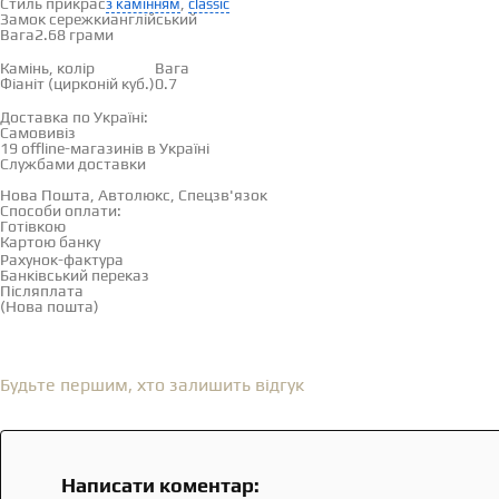
Стиль прикрас
,
з камінням
classic
Замок сережки
англійський
Вага
2.68 грами
Вставки
Камінь, колір
Вага
Фіаніт (цирконій куб.)
0.7
Доставка і оплата
Доставка по Україні:
Самовивіз
Дивитися на карті →
19 offline-магазинів в Україні
Службами доставки
Нова Пошта, Автолюкс, Спецзв'язок
Способи оплати:
Готівкою
Картою банку
Рахунок-фактура
Банківський переказ
Післяплата
(Нова пошта)
Відгуки
(0)
Будьте першим, хто залишить відгук
Написати коментар: