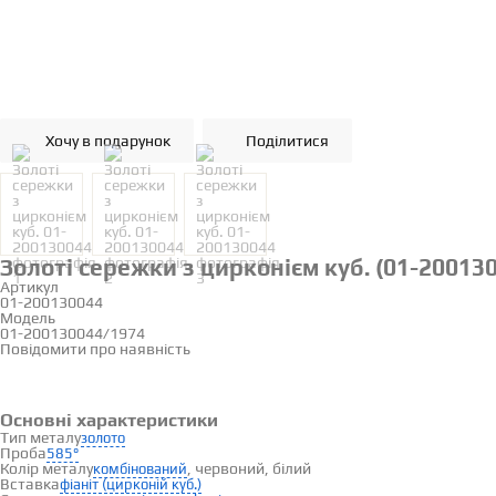
Хочу в подарунок
Поділитися
Золоті сережки з цирконієм куб. (01-20013
Артикул
01-200130044
Модель
01-200130044/1974
Повідомити про наявність
Основні характеристики
Тип металу
золото
Проба
585°
Колір металу
, червоний, білий
комбінований
Вставка
фіаніт (цирконій куб.)