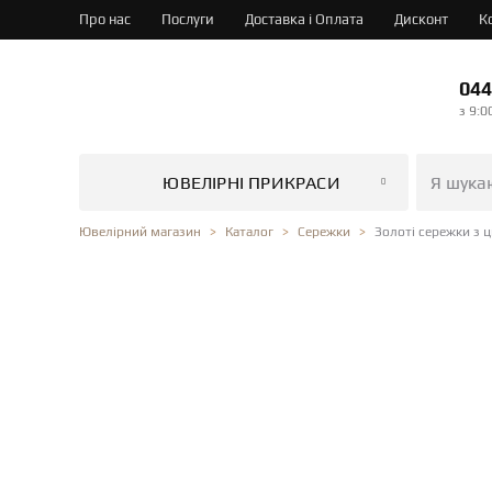
Про нас
Послуги
Доставка і Оплата
Дисконт
К
044
з 9:0
ЮВЕЛІРНІ ПРИКРАСИ
Золоті сережки з 
Ювелірний магазин
Каталог
Сережки