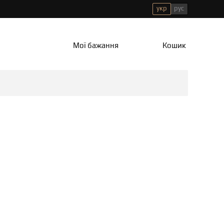
укр
рус
Мої бажання
Кошик