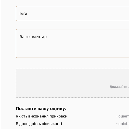
Ім'я
Ваш коментар
Додавайте з
Поставте вашу оцінку:
Якість виконання прикраси
- оціні
Відповідність ціни якості
- оціні