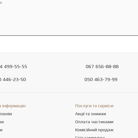
ть
4
499-55-55
067
656-88-88
0
446-23-50
050
463-79-99
 інформація:
Послуги та сервіси:
мпанію
Акції та знижки
ни
Оплата частинами
ти
Комісійний продаж
Стіл замовлень