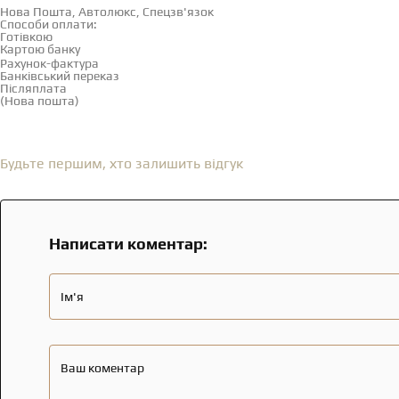
Нова Пошта, Автолюкс, Спецзв'язок
Способи оплати:
Готівкою
Картою банку
Рахунок-фактура
Банківський переказ
Післяплата
(Нова пошта)
Відгуки
(0)
Будьте першим, хто залишить відгук
Написати коментар:
Ім'я
Ваш коментар