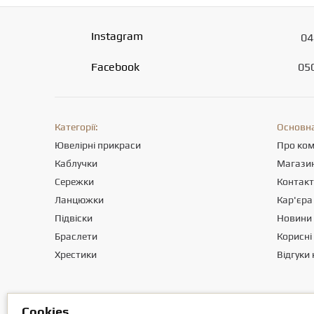
Instagram
04
Facebook
05
Категорії:
Основна
Ювелірні прикраси
Про ко
Каблучки
Магази
Сережки
Контак
Ланцюжки
Кар'єра
Підвіски
Новини
Браслети
Корисні 
Хрестики
Відгуки 
Товариство з обмеженою вiдповiдальнiстю «ПРИКРАСИ СВІТУ». Міс
Сookies