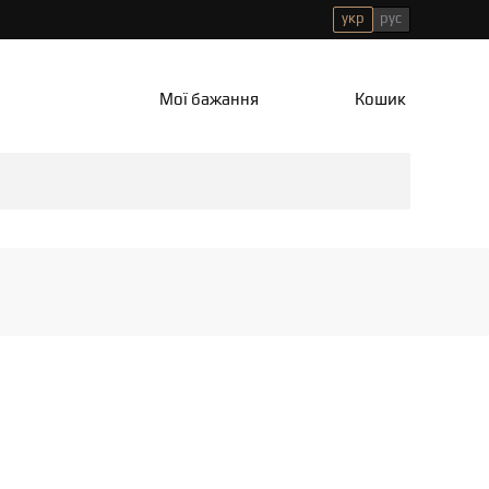
укр
рус
Мої бажання
Кошик