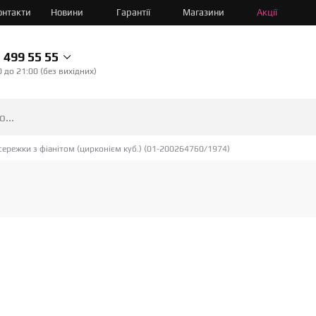
онтакти
Новини
Гарантії
Магазини
Акції
499 55 55
0 до 21:00 (без вихідних)
сережки з фіанітом (цирконієм куб.) (01-200264760/1974)