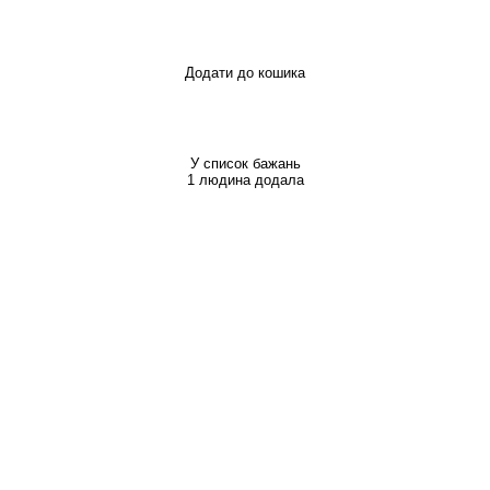
Додати до кошика
У список бажань
1 людина додала