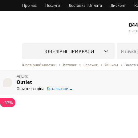
Про нас
Послуги
Доставка і Оплата
Дисконт
К
044
з 9:0
ЮВЕЛІРНІ ПРИКРАСИ
Золоті 
Ювелірний магазин
Каталог
Сережки
Жінкам
Акція:
Outlet
Остаточна ціна
Детальніше →
-37%