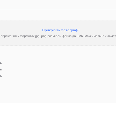
Прикріпіть фотографії
ображення у форматах jpg, png розміром файла до 5Мб. Максимальна кількість
ть
ть
ть