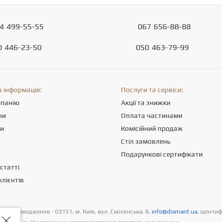
4
499-55-55
067
656-88-88
0
446-23-50
050
463-79-99
 інформація:
Послуги та сервіси:
мпанію
Акції та знижки
ни
Оплата частинами
ти
Комісійний продаж
Стіл замовлень
Подарункові сертифікати
статті
клієнтів
цезнаходження - 03151, м. Київ, вул. Смілянська, 8,
info@diamant.ua
, іденти