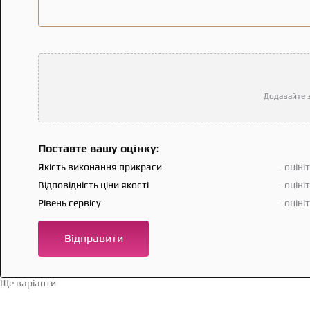
Додавайте з
Поставте вашу оцінку:
Якість виконання прикраси
- оціні
Відповідність ціни якості
- оціні
Рівень сервісу
- оціні
Відправити
Ще варіанти
Перейти в каталог →