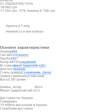
Модель
01-200264760/1974
18 060 грн
11 352 грн
-37%
Знижка
6 708 грн
Купити в 1 клік
Наявність
в магазинах
Основні характеристики
Акція
outlet
Тип металу
золото
Проба
585°
Колір металу
червоний
Вставка
фіаніт (цирконій куб.)
Для кого
жінкам
Стиль прикрас
,
з камінням
classic
Замок сережки
англійський
Вага
2.58 грами
Вставки
Камінь, колір
Вага
Фіаніт (цирконій куб.)
0.2
Доставка і оплата
Доставка по Україні:
Самовивіз
Дивитися на карті →
19 offline-магазинів в Україні
Службами доставки