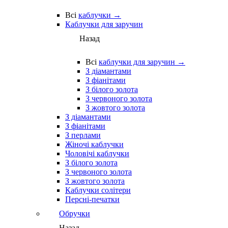
Всі
каблучки →
Каблучки для заручин
Назад
Всі
каблучки для заручин →
З діамантами
З фіанітами
З білого золота
З червоного золота
З жовтого золота
З діамантами
З фіанітами
З перлами
Жіночі каблучки
Чоловічі каблучки
З білого золота
З червоного золота
З жовтого золота
Каблучки солітери
Персні-печатки
Обручки
Назад