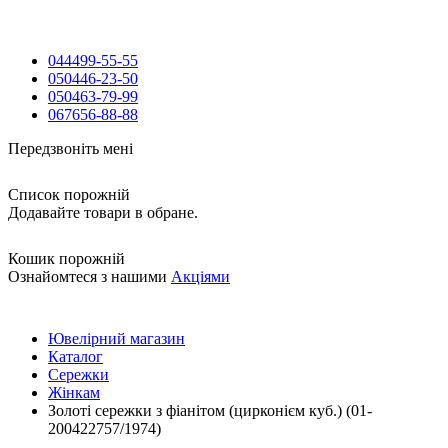
044
499-55-55
050
446-23-50
050
463-79-99
067
656-88-88
Передзвоніть мені
Список порожній
Додавайте товари в обране.
Кошик порожній
Ознайомтеся з нашими
Акціями
Ювелірний магазин
Каталог
Сережки
Жінкам
Золоті сережки з фіанітом (цирконієм куб.) (01-
200422757/1974)