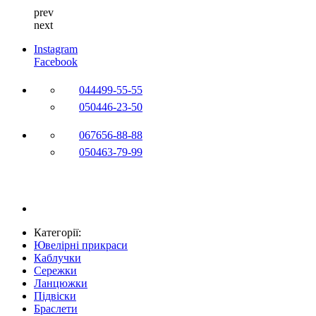
prev
next
Instagram
Facebook
044
499-55-55
050
446-23-50
067
656-88-88
050
463-79-99
Категорії:
Ювелірні прикраси
Каблучки
Сережки
Ланцюжки
Підвіски
Браслети