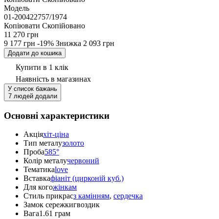
Модель
01-200422757/1974
Копіювати
Скопійовано
11 270 грн
9 177 грн
-19%
Знижка
2 093 грн
Додати до кошика
Купити в 1 клік
Наявність
в магазинах
У список бажань
7 людей додали
Основні характеристики
Акція
хіт-ціна
Тип металу
золото
Проба
585°
Колір металу
червоний
Тематика
love
Вставка
фіаніт (цирконій куб.)
Для кого
жінкам
Стиль прикрас
з камінням
,
сердечка
Замок сережки
гвоздик
Вага
1.61 грам