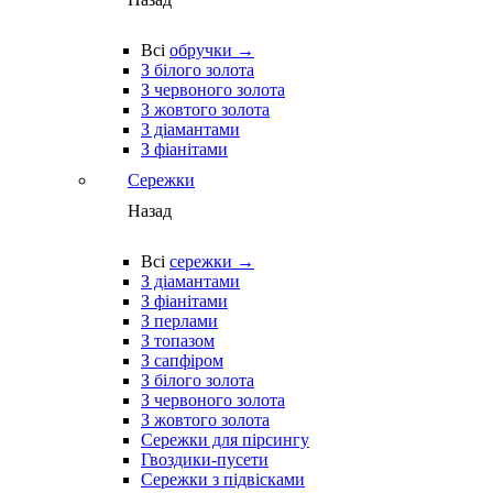
Всі
обручки →
З білого золота
З червоного золота
З жовтого золота
З діамантами
З фіанітами
Сережки
Назад
Всі
сережки →
З діамантами
З фіанітами
З перлами
З топазом
З сапфіром
З білого золота
З червоного золота
З жовтого золота
Сережки для пірсингу
Гвоздики-пусети
Сережки з підвісками