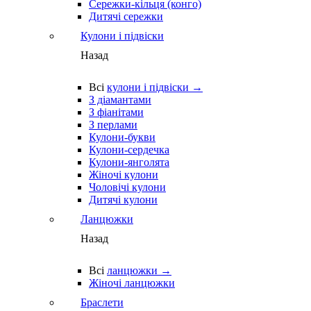
Сережки-кільця (конго)
Дитячі сережки
Кулони і підвіски
Назад
Всі
кулони і підвіски →
З діамантами
З фіанітами
З перлами
Кулони-букви
Кулони-сердечка
Кулони-янголята
Жіночі кулони
Чоловічі кулони
Дитячі кулони
Ланцюжки
Назад
Всі
ланцюжки →
Жіночі ланцюжки
Браслети