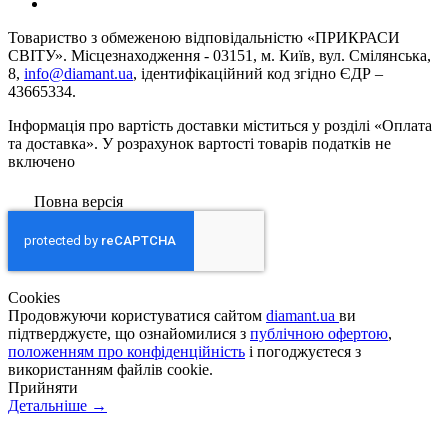
Товариство з обмеженою вiдповiдальнiстю «ПРИКРАСИ
СВІТУ». Місцезнаходження - 03151, м. Київ, вул. Смілянська,
8,
info@diamant.ua
, ідентифікаційний код згідно ЄДР –
43665334.
Інформація про вартість доставки міститься у розділі «Оплата
та доставка». У розрахунок вартості товарів податків не
включено
Повна версія
Сookies
Продовжуючи користуватися сайтом
diamant.ua
ви
підтверджуєте, що ознайомилися з
публічною офертою
,
положенням про конфіденційність
і погоджуєтеся з
використанням файлів cookie.
Прийняти
Детальніше →