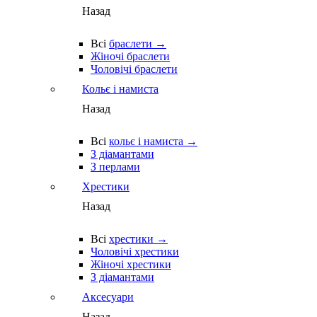
Назад
Всі
браслети →
Жіночі браслети
Чоловічі браслети
Кольє і намиста
Назад
Всі
кольє і намиста →
З діамантами
З перлами
Хрестики
Назад
Всі
хрестики →
Чоловічі хрестики
Жіночі хрестики
З діамантами
Аксесуари
Назад