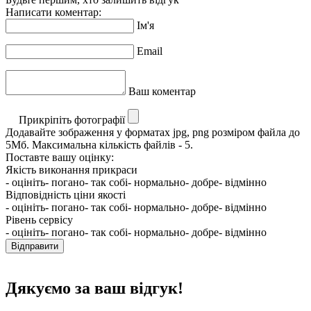
Написати коментар:
Ім'я
Email
Ваш коментар
Прикріпіть фотографії
Додавайте зображення у форматах jpg, png розміром файла до
5Мб. Максимальна кількість файлів - 5.
Поставте вашу оцінку:
Якість виконання прикраси
- оцініть
- погано
- так собі
- нормально
- добре
- відмінно
Відповідність ціни якості
- оцініть
- погано
- так собі
- нормально
- добре
- відмінно
Рівень сервісу
- оцініть
- погано
- так собі
- нормально
- добре
- відмінно
Відправити
Дякуємо за ваш відгук!