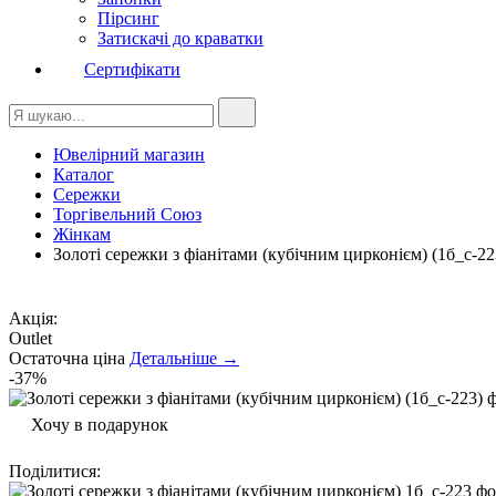
Пірсинг
Затискачі до краватки
Сертифікати
Ювелірний магазин
Каталог
Сережки
Торгівельний Союз
Жінкам
Золоті сережки з фіанітами (кубічним цирконієм) (1б_с-22
Акція:
Outlet
Остаточна ціна
Детальніше →
-37%
Хочу в подарунок
Поділитися
: