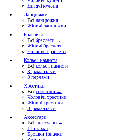
Чоловічі кулони
Дитячі кулони
Ланцюжки
Всі
ланцюжки →
Жіночі ланцюжки
Браслети
Всі
браслети →
Жіночі браслети
Чоловічі браслети
Кольє і намиста
Всі
кольє і намиста →
З діамантами
З перлами
Хрестики
Всі
хрестики →
Чоловічі хрестики
Жіночі хрестики
З діамантами
Аксесуари
Всі
аксесуари →
Шпильки
Брошки і значки
Запонки