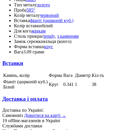
Тип металу
золото
Проба
585°
Колір металу
червоний
Вставка
фіаніт (цирконій куб.)
Колір вставки
білий
Для кого
жінкам
Стиль прикрас
trendy
,
з камінням
Замок сережки
кільця (конго)
Форма вставки
круг
Вага
3.09 грами
Вставки
Камінь, колір
Форма
Вага
Діаметр
Кіл-ть
Фіаніт (цирконій куб.)
Круг
0.341
1
38
Білий
Доставка і оплата
Доставка по Україні:
Самовивіз
Дивитися на карті →
19 offline-магазинів в Україні
Службами доставки