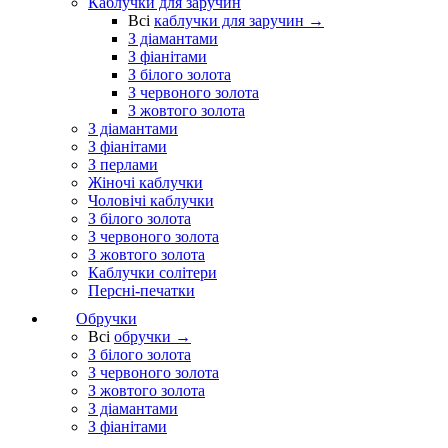
Каблучки для заручин
Всі
каблучки для заручин →
З діамантами
З фіанітами
З білого золота
З червоного золота
З жовтого золота
З діамантами
З фіанітами
З перлами
Жіночі каблучки
Чоловічі каблучки
З білого золота
З червоного золота
З жовтого золота
Каблучки солітери
Персні-печатки
Обручки
Всі
обручки →
З білого золота
З червоного золота
З жовтого золота
З діамантами
З фіанітами