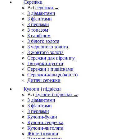
Сережки
Всі
сережки →
З діамантами
З фіанітами
З перлами
З топазом
З сапфіром
З білого золота
З червоного золота
З жовтого золота
Сережки для пірсингу
Гвоздики-пусети
Сережки з підвісками
Сережки-кільця (конго)
Дитячі сережки
Кулони і підвіски
Всі
кулони і підвіски →
З діамантами
З фіанітами
З перлами
Кулони-букви
Кулони-сердечка
Кулони-янголята
Жіночі кулони