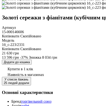
Золоті сережки з фіанітами (кубічним ц
Артикул
15-000146606
Копіювати
Скопійовано
Модель
1б_с-223/2331
Копіювати
Скопійовано
21 630 грн
13 596 грн
-37%
Знижка
8 034 грн
Додати до кошика
Купити в 1 клік
Наявність
в магазинах
У список бажань
25 людей додали
Основні характеристики
Бренд
торгівельний союз
Акція
outlet