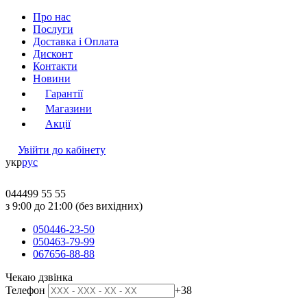
Про нас
Послуги
Доставка і Оплата
Дисконт
Контакти
Новини
Гарантії
Магазини
Акції
Увійти до кабінету
укр
рус
044
499 55 55
з 9:00 до 21:00 (без вихідних)
050
446-23-50
050
463-79-99
067
656-88-88
Чекаю дзвінка
Телефон
+38