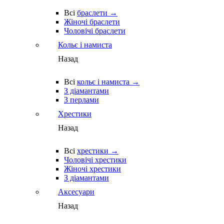
Всі
браслети →
Жіночі браслети
Чоловічі браслети
Кольє і намиста
Назад
Всі
кольє і намиста →
З діамантами
З перлами
Хрестики
Назад
Всі
хрестики →
Чоловічі хрестики
Жіночі хрестики
З діамантами
Аксесуари
Назад