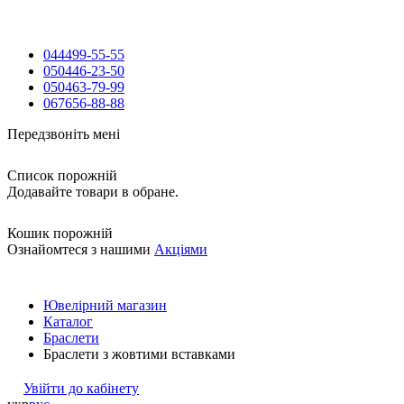
044
499-55-55
050
446-23-50
050
463-79-99
067
656-88-88
Передзвоніть мені
Список порожній
Додавайте товари в обране.
Кошик порожній
Ознайомтеся з нашими
Акціями
Ювелірний магазин
Каталог
Браслети
Браслети з жовтими вставками
Увійти до кабінету