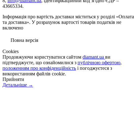
8,
info@diamant.ua
, ідентифікаційний код згідно ЄДР –
43665334.
Інформація про вартість доставки міститься у розділі «Оплата
та доставка». У розрахунок вартості товарів податків не
включено
Повна версія
Сookies
Продовжуючи користуватися сайтом
diamant.ua
ви
підтверджуєте, що ознайомилися з
публічною офертою
,
положенням про конфіденційність
і погоджуєтеся з
використанням файлів cookie.
Прийняти
Детальніше →