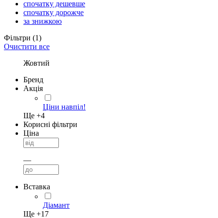
спочатку дешевше
спочатку дорожче
за знижкою
Фільтри
(1)
Очистити все
Жовтий
Бренд
Акція
Ціни навпіл!
Ще +
4
Корисні фільтри
Ціна
—
Вставка
Діамант
Ще +
17