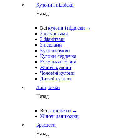
Кулони і підвіски
Назад
Всі
кулони і підвіски →
З діамантами
З фіанітами
З перлами
Кулони-букви
Кулони-сердечка
Кулони-янголята
Жіночі кулони
Чоловічі кулони
Дитячі кулони
Ланцюжки
Назад
Всі
ланцюжки →
Жіночі ланцюжки
Браслети
Назад