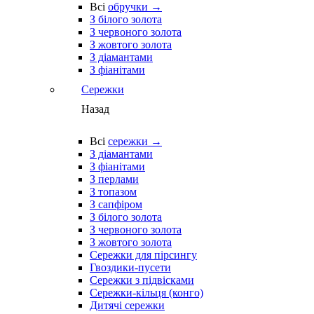
Всі
обручки →
З білого золота
З червоного золота
З жовтого золота
З діамантами
З фіанітами
Сережки
Назад
Всі
сережки →
З діамантами
З фіанітами
З перлами
З топазом
З сапфіром
З білого золота
З червоного золота
З жовтого золота
Сережки для пірсингу
Гвоздики-пусети
Сережки з підвісками
Сережки-кільця (конго)
Дитячі сережки