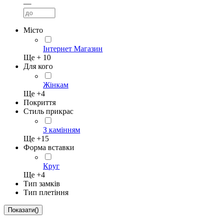
—
Місто
Інтернет Магазин
Ще +
10
Для кого
Жінкам
Ще +
4
Покриття
Стиль прикрас
З камінням
Ще +
15
Форма вставки
Круг
Ще +
4
Тип замків
Тип плетіння
Показати
(
)