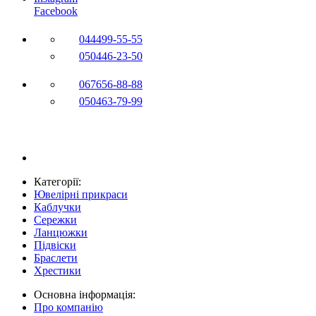
Facebook
044
499-55-55
050
446-23-50
067
656-88-88
050
463-79-99
Категорії:
Ювелірні прикраси
Каблучки
Сережки
Ланцюжки
Підвіски
Браслети
Хрестики
Основна інформація:
Про компанію