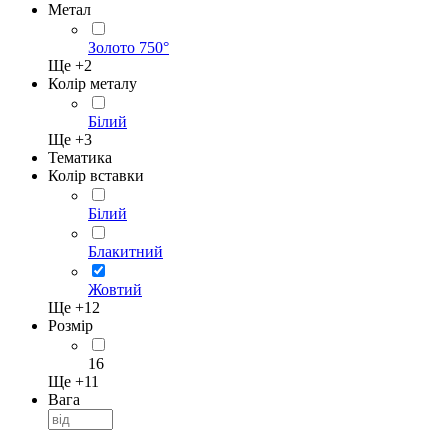
Метал
Золото 750°
Ще +
2
Колір металу
Білий
Ще +
3
Тематика
Колір вставки
Білий
Блакитний
Жовтий
Ще +
12
Розмір
16
Ще +
11
Вага