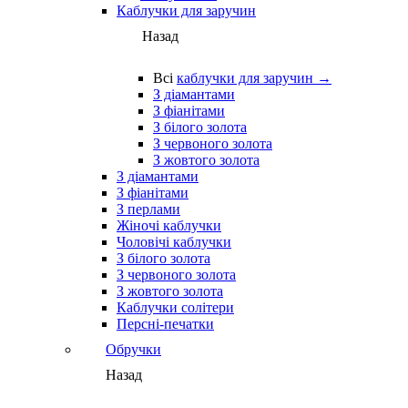
Каблучки для заручин
Назад
Всі
каблучки для заручин →
З діамантами
З фіанітами
З білого золота
З червоного золота
З жовтого золота
З діамантами
З фіанітами
З перлами
Жіночі каблучки
Чоловічі каблучки
З білого золота
З червоного золота
З жовтого золота
Каблучки солітери
Персні-печатки
Обручки
Назад