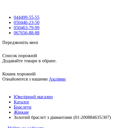
044
499-55-55
050
446-23-50
050
463-79-99
067
656-88-88
Передзвоніть мені
Список порожній
Додавайте товари в обране.
Кошик порожній
Ознайомтеся з нашими
Акціями
Ювелірний магазин
Каталог
Браслети
Жінкам
Золотий браслет з діамантами (01-200884635/307)