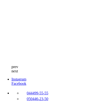
prev
next
Instagram
Facebook
044
499-55-55
050
446-23-50