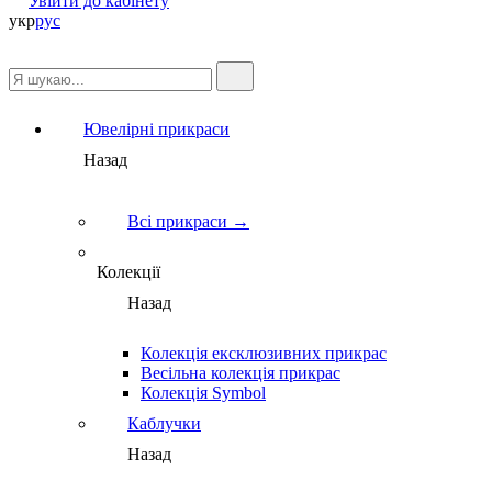
Увійти до кабінету
укр
рус
Ювелірні прикраси
Назад
Всі прикраси →
Колекції
Назад
Колекція ексклюзивних прикрас
Весільна колекція прикрас
Колекція Symbol
Каблучки
Назад