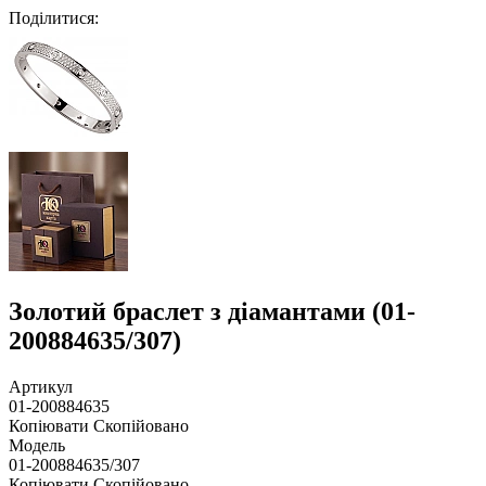
Поділитися
:
Золотий браслет з діамантами (01-
200884635/307)
Артикул
01-200884635
Копіювати
Скопійовано
Модель
01-200884635/307
Копіювати
Скопійовано