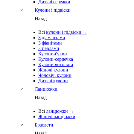
Дитячі сережки
Кулони і підвіски
Назад
Всі
кулони і підвіски →
З діамантами
З фіанітами
З перлами
Кулони-букви
Кулони-сердечка
Кулони-янголята
Жіночі кулони
Чоловічі кулони
Дитячі кулони
Ланцюжки
Назад
Всі
ланцюжки →
Жіночі ланцюжки
Браслети
Назад