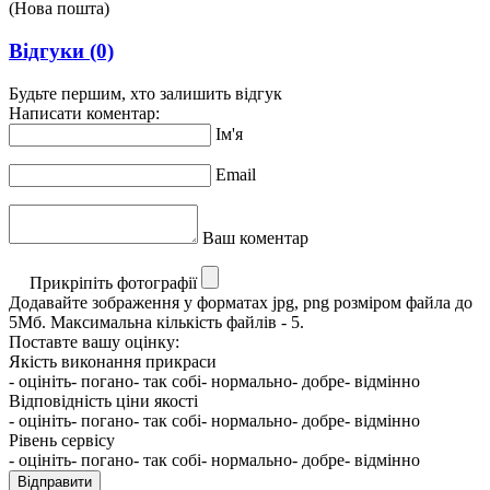
(Нова пошта)
Відгуки
(0)
Будьте першим, хто залишить відгук
Написати коментар:
Ім'я
Email
Ваш коментар
Прикріпіть фотографії
Додавайте зображення у форматах jpg, png розміром файла до
5Мб. Максимальна кількість файлів - 5.
Поставте вашу оцінку:
Якість виконання прикраси
- оцініть
- погано
- так собі
- нормально
- добре
- відмінно
Відповідність ціни якості
- оцініть
- погано
- так собі
- нормально
- добре
- відмінно
Рівень сервісу
- оцініть
- погано
- так собі
- нормально
- добре
- відмінно
Відправити