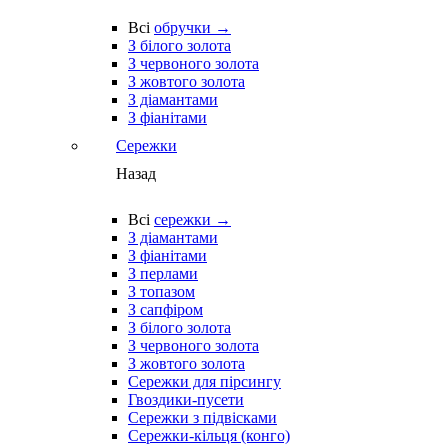
Всі
обручки →
З білого золота
З червоного золота
З жовтого золота
З діамантами
З фіанітами
Сережки
Назад
Всі
сережки →
З діамантами
З фіанітами
З перлами
З топазом
З сапфіром
З білого золота
З червоного золота
З жовтого золота
Сережки для пірсингу
Гвоздики-пусети
Сережки з підвісками
Сережки-кільця (конго)