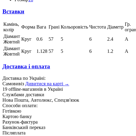
Вставки
Камінь,
Гр.
Форма
Вага
Грані
Кольоровість
Чистота
Діаметр
колір
огра
Діамант
Круг
0.6
57
5
6
2.4
А
Жовтий
Діамант
Круг
1.128
57
5
6
1.2
А
Жовтий
Доставка і оплата
Доставка по Україні:
Самовивіз
Дивитися на карті →
19 offline-магазинів в Україні
Службами доставки
Нова Пошта, Автолюкс, Спецзв'язок
Способи оплати:
Готівкою
Картою банку
Рахунок-фактура
Банківський переказ
Післяплата