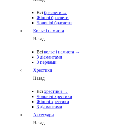
Всі
браслети →
Жіночі браслети
Чоловічі браслети
Кольє і намиста
Назад
Всі
кольє і намиста →
З діамантами
З перлами
Хрестики
Назад
Всі
хрестики →
Чоловічі хрестики
Жіночі хрестики
З діамантами
Аксесуари
Назад