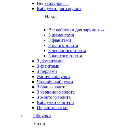
Всі
каблучки →
Каблучки для заручин
Назад
Всі
каблучки для заручин →
З діамантами
З фіанітами
З білого золота
З червоного золота
З жовтого золота
З діамантами
З фіанітами
З перлами
Жіночі каблучки
Чоловічі каблучки
З білого золота
З червоного золота
З жовтого золота
Каблучки солітери
Персні-печатки
Обручки
Назад