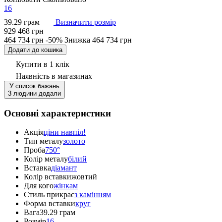
16
39.29 грам
Визначити розмір
929 468 грн
464 734 грн
-50%
Знижка
464 734 грн
Додати до кошика
Купити в 1 клік
Наявність
в магазинах
У список бажань
3 людини додали
Основні характеристики
Акція
ціни навпіл!
Тип металу
золото
Проба
750°
Колір металу
білий
Вставка
діамант
Колір вставки
жовтий
Для кого
жінкам
Стиль прикрас
з камінням
Форма вставки
круг
Вага
39.29 грам
Розмір
16