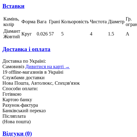
Вставки
Камінь,
Гр.
Форма
Вага
Грані
Кольоровість
Чистота
Діаметр
колір
огра
Діамант
Круг
0.026
57
5
4
1.5
А
Жовтий
Доставка і оплата
Доставка по Україні:
Самовивіз
Дивитися на карті →
19 offline-магазинів в Україні
Службами доставки
Нова Пошта, Автолюкс, Спецзв'язок
Способи оплати:
Готівкою
Картою банку
Рахунок-фактура
Банківський переказ
Післяплата
(Нова пошта)
Відгуки
(0)