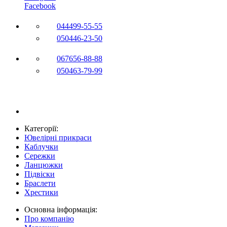
Facebook
044
499-55-55
050
446-23-50
067
656-88-88
050
463-79-99
Категорії:
Ювелірні прикраси
Каблучки
Сережки
Ланцюжки
Підвіски
Браслети
Хрестики
Основна інформація:
Про компанію