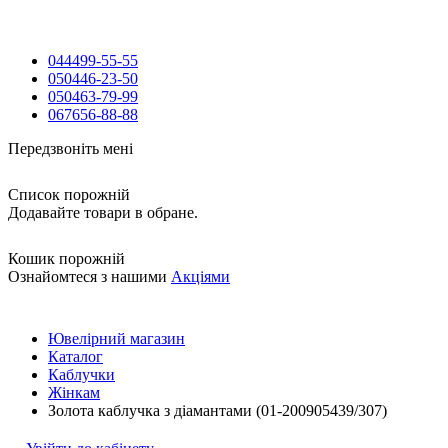
044
499-55-55
050
446-23-50
050
463-79-99
067
656-88-88
Передзвоніть мені
Список порожній
Додавайте товари в обране.
Кошик порожній
Ознайомтеся з нашими
Акціями
Ювелірний магазин
Каталог
Каблучки
Жінкам
Золота каблучка з діамантами (01-200905439/307)