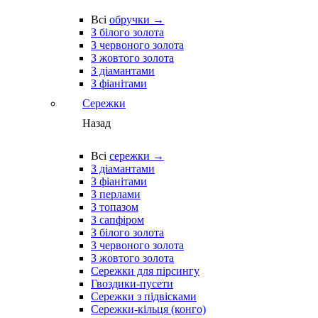
Всі
обручки →
З білого золота
З червоного золота
З жовтого золота
З діамантами
З фіанітами
Сережки
Назад
Всі
сережки →
З діамантами
З фіанітами
З перлами
З топазом
З сапфіром
З білого золота
З червоного золота
З жовтого золота
Сережки для пірсингу
Гвоздики-пусети
Сережки з підвісками
Сережки-кільця (конго)