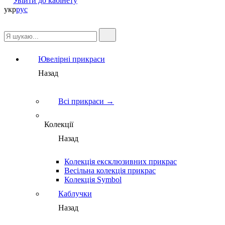
Увійти до кабінету
укр
рус
Ювелірні прикраси
Назад
Всі прикраси →
Колекції
Назад
Колекція ексклюзивних прикрас
Весільна колекція прикрас
Колекція Symbol
Каблучки
Назад