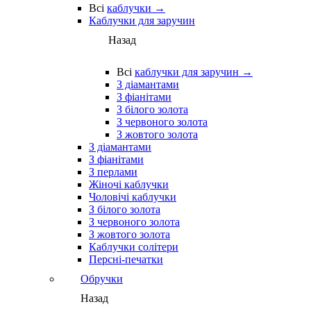
Всі
каблучки →
Каблучки для заручин
Назад
Всі
каблучки для заручин →
З діамантами
З фіанітами
З білого золота
З червоного золота
З жовтого золота
З діамантами
З фіанітами
З перлами
Жіночі каблучки
Чоловічі каблучки
З білого золота
З червоного золота
З жовтого золота
Каблучки солітери
Персні-печатки
Обручки
Назад