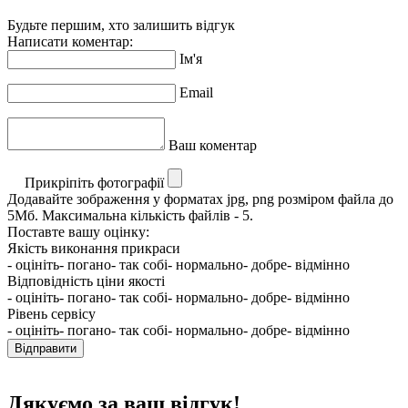
Будьте першим, хто залишить відгук
Написати коментар:
Ім'я
Email
Ваш коментар
Прикріпіть фотографії
Додавайте зображення у форматах jpg, png розміром файла до
5Мб. Максимальна кількість файлів - 5.
Поставте вашу оцінку:
Якість виконання прикраси
- оцініть
- погано
- так собі
- нормально
- добре
- відмінно
Відповідність ціни якості
- оцініть
- погано
- так собі
- нормально
- добре
- відмінно
Рівень сервісу
- оцініть
- погано
- так собі
- нормально
- добре
- відмінно
Відправити
Дякуємо за ваш відгук!