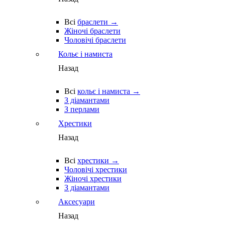
Всі
браслети →
Жіночі браслети
Чоловічі браслети
Кольє і намиста
Назад
Всі
кольє і намиста →
З діамантами
З перлами
Хрестики
Назад
Всі
хрестики →
Чоловічі хрестики
Жіночі хрестики
З діамантами
Аксесуари
Назад