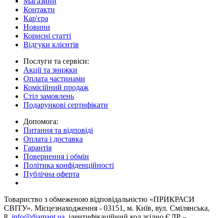
Магазини
Контакти
Кар'єра
Новини
Корисні статті
Відгуки клієнтів
Послуги та сервіси:
Акції та знижки
Оплата частинами
Комісійний продаж
Стіл замовлень
Подарункові сертифікати
Допомога:
Питання та відповіді
Оплата і доставка
Гарантія
Повернення і обмін
Політика конфіденційності
Публічна оферта
Товариство з обмеженою вiдповiдальнiстю «ПРИКРАСИ
СВІТУ». Місцезнаходження - 03151, м. Київ, вул. Смілянська,
8,
info@diamant.ua
, ідентифікаційний код згідно ЄДР –