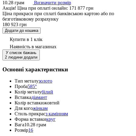
10.28 грам
Визначити розмір
Акцiя!
Ціна при оплаті онлайн: 171 877 грн
Ціна прикраси при сплаті банківською картою або по
безготівковому розрахунку
180 923 грн
Додати до кошика
Купити в 1 клік
Наявність
в магазинах
У список бажань
2 людини додали
Основні характеристики
Тип металу
золото
Проба
585°
Колір металу
білий
Вставка
діамант
Колір вставки
жовтий
Для кого
жінкам
Стиль прикрас
з камінням
Форма вставки
круг
Вага
10.28 грам
Розмір
16