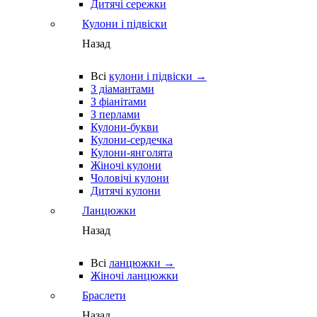
Дитячі сережки
Кулони і підвіски
Назад
Всі
кулони і підвіски →
З діамантами
З фіанітами
З перлами
Кулони-букви
Кулони-сердечка
Кулони-янголята
Жіночі кулони
Чоловічі кулони
Дитячі кулони
Ланцюжки
Назад
Всі
ланцюжки →
Жіночі ланцюжки
Браслети
Назад