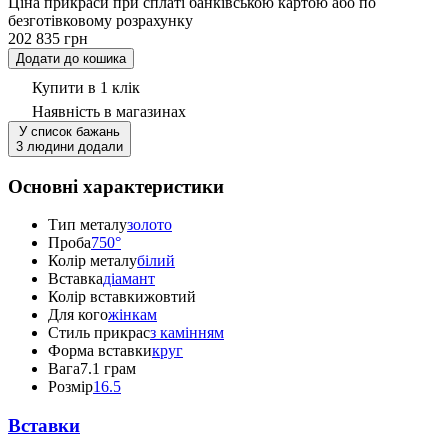
Ціна прикраси при сплаті банківською картою або по
безготівковому розрахунку
202 835 грн
Додати до кошика
Купити в 1 клік
Наявність
в магазинах
У список бажань
3 людини додали
Основні характеристики
Тип металу
золото
Проба
750°
Колір металу
білий
Вставка
діамант
Колір вставки
жовтий
Для кого
жінкам
Стиль прикрас
з камінням
Форма вставки
круг
Вага
7.1 грам
Розмір
16.5
Вставки