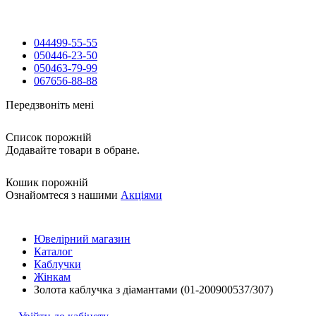
044
499-55-55
050
446-23-50
050
463-79-99
067
656-88-88
Передзвоніть мені
Список порожній
Додавайте товари в обране.
Кошик порожній
Ознайомтеся з нашими
Акціями
Ювелірний магазин
Каталог
Каблучки
Жінкам
Золота каблучка з діамантами (01-200900537/307)