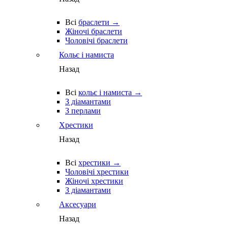
Всі
браслети →
Жіночі браслети
Чоловічі браслети
Кольє і намиста
Назад
Всі
кольє і намиста →
З діамантами
З перлами
Хрестики
Назад
Всі
хрестики →
Чоловічі хрестики
Жіночі хрестики
З діамантами
Аксесуари
Назад