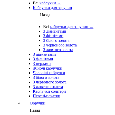
Всі
каблучки →
Каблучки для заручин
Назад
Всі
каблучки для заручин →
З діамантами
З фіанітами
З білого золота
З червоного золота
З жовтого золота
З діамантами
З фіанітами
З перлами
Жіночі каблучки
Чоловічі каблучки
З білого золота
З червоного золота
З жовтого золота
Каблучки солітери
Персні-печатки
Обручки
Назад