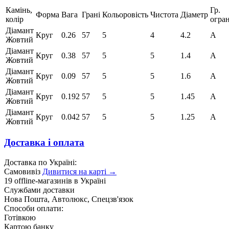
Камінь,
Гр.
Форма
Вага
Грані
Кольоровість
Чистота
Діаметр
колір
огра
Діамант
Круг
0.26
57
5
4
4.2
А
Жовтий
Діамант
Круг
0.38
57
5
5
1.4
А
Жовтий
Діамант
Круг
0.09
57
5
5
1.6
А
Жовтий
Діамант
Круг
0.192
57
5
5
1.45
А
Жовтий
Діамант
Круг
0.042
57
5
5
1.25
А
Жовтий
Доставка і оплата
Доставка по Україні:
Самовивіз
Дивитися на карті →
19 offline-магазинів в Україні
Службами доставки
Нова Пошта, Автолюкс, Спецзв'язок
Способи оплати:
Готівкою
Картою банку