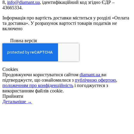
8,
info@diamant.ua
, ідентифікаційний код згідно ЄДР –
43665334.
Інформація про вартість доставки міститься у розділі «Оплата
та доставка». У розрахунок вартості товарів податків не
включено
Повна версія
Сookies
Продовжуючи користуватися сайтом
diamant.ua
ви
підтверджуєте, що ознайомилися з
публічною офертою
,
положенням про конфіденційність
і погоджуєтеся з
використанням файлів cookie.
Прийняти
Детальніше →