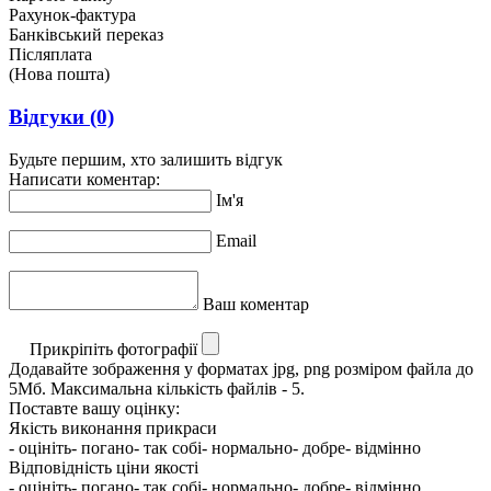
Рахунок-фактура
Банківський переказ
Післяплата
(Нова пошта)
Відгуки
(0)
Будьте першим, хто залишить відгук
Написати коментар:
Ім'я
Email
Ваш коментар
Прикріпіть фотографії
Додавайте зображення у форматах jpg, png розміром файла до
5Мб. Максимальна кількість файлів - 5.
Поставте вашу оцінку:
Якість виконання прикраси
- оцініть
- погано
- так собі
- нормально
- добре
- відмінно
Відповідність ціни якості
- оцініть
- погано
- так собі
- нормально
- добре
- відмінно