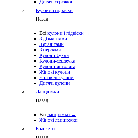
Дитячі сережки
Кулони і підвіски
Назад
Всі
кулони і підвіски →
З діамантами
З фіанітами
З перлами
Кулони-букви
Кулони-сердечка
Кулони-янголята
Жіночі кулони
Чоловічі кулони
Дитячі кулони
Ланцюжки
Назад
Всі
ланцюжки →
Жіночі ланцюжки
Браслети
Назад