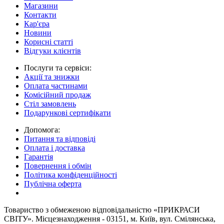
Магазини
Контакти
Кар'єра
Новини
Корисні статті
Відгуки клієнтів
Послуги та сервіси:
Акції та знижки
Оплата частинами
Комісійний продаж
Стіл замовлень
Подарункові сертифікати
Допомога:
Питання та відповіді
Оплата і доставка
Гарантія
Повернення і обмін
Політика конфіденційності
Публічна оферта
Товариство з обмеженою вiдповiдальнiстю «ПРИКРАСИ
СВІТУ». Місцезнаходження - 03151, м. Київ, вул. Смілянська,