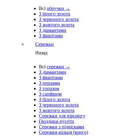
Всі
обручки →
З білого золота
З червоного золота
З жовтого золота
З діамантами
З фіанітами
Сережки
Назад
Всі
сережки →
З діамантами
З фіанітами
З перлами
З топазом
З сапфіром
З білого золота
З червоного золота
З жовтого золота
Сережки для пірсингу
Гвоздики-пусети
Сережки з підвісками
Сережки-кільця (конго)