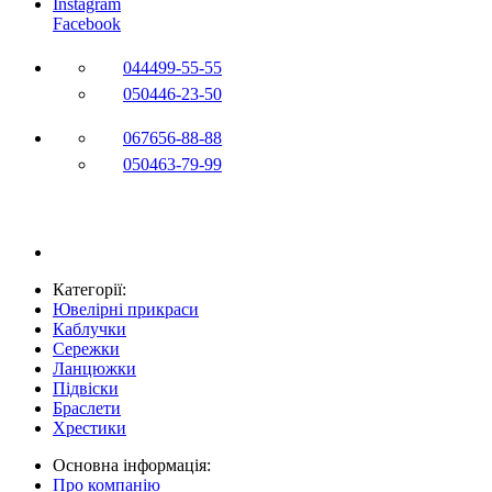
Instagram
Facebook
044
499-55-55
050
446-23-50
067
656-88-88
050
463-79-99
Категорії:
Ювелірні прикраси
Каблучки
Сережки
Ланцюжки
Підвіски
Браслети
Хрестики
Основна інформація:
Про компанію